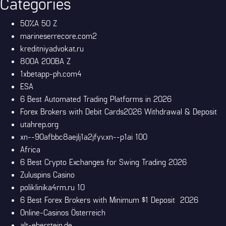
Categories
50%A 50 Z
marineserrecore.com2
kreditniyadvokat.ru
800A 200BA Z
1xbetapp-ph.com4
ESA
6 Best Automated Trading Platforms in 2026
Forex Brokers with Debit Cards2026 Withdrawal & Deposit ️
utahrep.org
xn--90afbbc8aejlj1a2jfyv.xn--p1ai 100
Africa
6 Best Crypto Exchanges for Swing Trading 2026
Zuluspins Casino
poliklinika4rm.ru 10
6 Best Forex Brokers with Minimum $1 Deposit ️ 2026
Online-Casinos Österreich
alt-eberstein.de