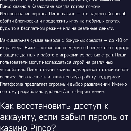
Пинко казино в Казахстане всегда готова помочь.
Использование зеркала Пинко казино — это надежный способ
обойти блокировки и продолжить игру на любимых слотах,
будь то в бесплатном режиме или на реальные деньги.
Максимальная сумма вывода с бонусных средств — до x10 от
их размера. Ниже — ключевые сведения о бренде, его подходе
к защите данных и работе с игроками из разных стран. Наши
пользователи могут наслаждаться игрой на различных
устройствах. Пинко отзывы казино подчеркивают стабильность
сервиса, безопасность и внимательную работу поддержки.
Платформа предлагает огромный выбор развлечений. Именно
поэтому разработано удобное Android-приложение.
Как восстановить доступ к
аккаунту, если забыл пароль от
казино Pinco?