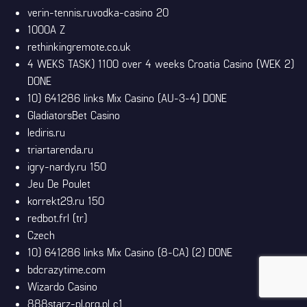
verin-tennis.ruvodka-casino 20
1000A Z
rethinkingremote.co.uk
4 WEKS TASK) 1100 over 4 weeks Croatia Casino (WEK 2)
DONE
10) 641286 links Mix Casino (AU-3-4) DONE
GladiatorsBet Casino
lediris.ru
triartarenda.ru
igry-nardy.ru 150
Jeu De Poulet
korrekt29.ru 150
redbot.frl (tr)
Czech
10) 641286 links Mix Casino (8-CA) (2) DONE
bdcrazytime.com
Wizardo Casino
888starz-pl.org.pl c1