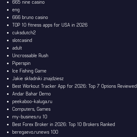
665 nine casino
eng
666 bruno casino
TOP 10 fitness apps for USA in 2026
cuksdutch2
slotcasind
adult
Uncrossable Rush
Piperspin
Ice Fishing Game
Jakie składniki znajdziesz
Best Workout Tracker App for 2026: Top 7 Options Reviewed
Andar Bahar Demo
peekaboo-kaluga.ru
Computers, Games
my-busines.ru 10
Best Forex Broker in 2026: Top 10 Brokers Ranked
beregaevo.runews 100