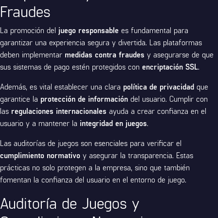
Fraudes
La promoción del
juego responsable
es fundamental para
garantizar una experiencia segura y divertida. Las plataformas
deben implementar
medidas contra fraudes
y asegurarse de que
sus sistemas de pago estén protegidos con
encriptación SSL
.
Además, es vital establecer una clara
política de privacidad
que
garantice la
protección de información
del usuario. Cumplir con
las
regulaciones internacionales
ayuda a crear confianza en el
usuario y a mantener la
integridad en juegos
.
Las auditorías de juegos son esenciales para verificar el
cumplimiento normativo
y asegurar la transparencia. Estas
prácticas no solo protegen a la empresa, sino que también
fomentan la confianza del usuario en el entorno de juego.
Auditoría de Juegos y