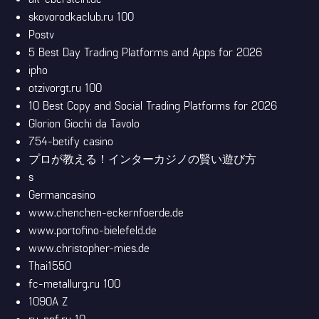
skovorodkaclub.ru 100
Postv
5 Best Day Trading Platforms and Apps for 2026
ipho
otzivorgt.ru 100
10 Best Copy and Social Trading Platforms for 2026
Glorion Giochi da Tavolo
754-betify casino
プロが教える！インターカジノの賢い遊び方
s
Germancasino
www.chenchen-eckernfoerde.de
www.portofino-bielefeld.de
www.christopher-mies.de
Thai1550
fc-metallurg.ru 100
1090A Z
ru-npf.ru 10