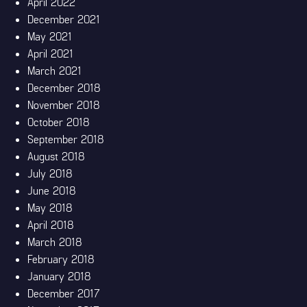
April 2022
December 2021
May 2021
April 2021
March 2021
December 2018
November 2018
October 2018
September 2018
August 2018
July 2018
June 2018
May 2018
April 2018
March 2018
February 2018
January 2018
December 2017