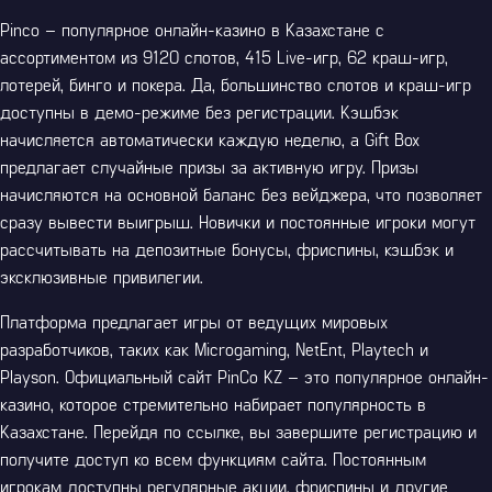
Pinco – популярное онлайн-казино в Казахстане с
ассортиментом из 9120 слотов, 415 Live-игр, 62 краш-игр,
лотерей, бинго и покера. Да, большинство слотов и краш-игр
доступны в демо-режиме без регистрации. Кэшбэк
начисляется автоматически каждую неделю, а Gift Box
предлагает случайные призы за активную игру. Призы
начисляются на основной баланс без вейджера, что позволяет
сразу вывести выигрыш. Новички и постоянные игроки могут
рассчитывать на депозитные бонусы, фриспины, кэшбэк и
эксклюзивные привилегии.
Платформа предлагает игры от ведущих мировых
разработчиков, таких как Microgaming, NetEnt, Playtech и
Playson. Официальный сайт PinCo KZ – это популярное онлайн-
казино, которое стремительно набирает популярность в
Казахстане. Перейдя по ссылке, вы завершите регистрацию и
получите доступ ко всем функциям сайта. Постоянным
игрокам доступны регулярные акции, фриспины и другие