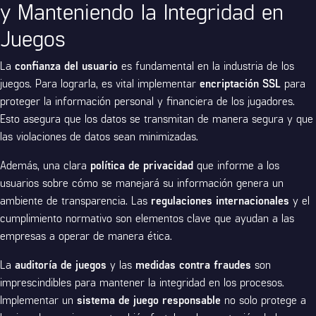
y Manteniendo la Integridad en
Juegos
La
confianza del usuario
es fundamental en la industria de los
juegos. Para lograrla, es vital implementar
encriptación SSL
para
proteger la información personal y financiera de los jugadores.
Esto asegura que los datos se transmitan de manera segura y que
las violaciones de datos sean minimizadas.
Además, una clara
política de privacidad
que informe a los
usuarios sobre cómo se manejará su información genera un
ambiente de transparencia. Las
regulaciones internacionales
y el
cumplimiento normativo son elementos clave que ayudan a las
empresas a operar de manera ética.
La
auditoría de juegos
y las
medidas contra fraudes
son
imprescindibles para mantener la integridad en los procesos.
Implementar un
sistema de juego responsable
no solo protege a