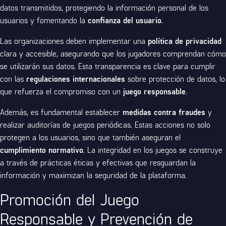
datos transmitidos, protegiendo la información personal de los
usuarios y fomentando la
confianza del usuario
.
Las organizaciones deben implementar una
política de privacidad
clara y accesible, asegurando que los jugadores comprendan cómo
se utilizarán sus datos. Esta transparencia es clave para cumplir
con las
regulaciones internacionales
sobre protección de datos, lo
que refuerza el compromiso con un
juego responsable
.
Además, es fundamental establecer
medidas contra fraudes
y
realizar auditorías de juegos periódicas. Estas acciones no solo
protegen a los usuarios, sino que también aseguran el
cumplimiento normativo
. La integridad en los juegos se construye
a través de prácticas éticas y efectivas que resguardan la
información y maximizan la seguridad de la plataforma.
Promoción del Juego
Responsable y Prevención de