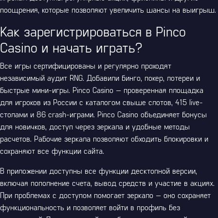
поощрения, которые позволяют увеличить шансы на выигрыш.
Как зарегистрироваться в Pinco
Casino и начать играть?
Все игры сертифицированы и регулярно проходят
независимый аудит RNG. Добавили бинго, покер, лотереи и
быстрые мини-игры. Pinco Casino — проверенная площадка
для игроков из России с каталогом свыше слотов, 415 live-
столами и 86 crash-играми. Pinco Casino объединяет бонусы
для новичков, доступ через зеркала и удобные методы
расчетов. Рабочие зеркала позволяют обходить блокировки и
сохраняют все функции сайта.
В приложении доступны все функции десктопной версии,
включая пополнение счета, вывод средств и участие в акциях.
При проблемах с доступом помогает зеркало — оно сохраняет
функциональность и позволяет войти в профиль без