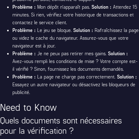
Problème :
Mon dépôt n’apparaît pas.
Solution :
Attendez 15
minutes. Si rien, vérifiez votre historique de transactions et
contactez le service client.
Problème :
Le jeu se bloque.
Solution :
Rafraîchissez la page
ou videz le cache du navigateur. Assurez-vous que votre
navigateur est à jour.
Problème :
Je ne peux pas retirer mes gains.
Solution :
Avez-vous rempli les conditions de mise ? Votre compte est-
il vérifié ? Sinon, fournissez les documents demandés.
Problème :
La page ne charge pas correctement.
Solution :
Essayez un autre navigateur ou désactivez les bloqueurs de
publicité.
Need to Know
Quels documents sont nécessaires
pour la vérification ?