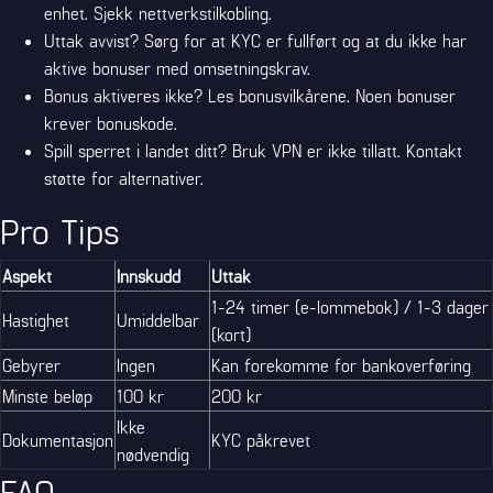
enhet. Sjekk nettverkstilkobling.
Uttak avvist? Sørg for at KYC er fullført og at du ikke har
aktive bonuser med omsetningskrav.
Bonus aktiveres ikke? Les bonusvilkårene. Noen bonuser
krever bonuskode.
Spill sperret i landet ditt? Bruk VPN er ikke tillatt. Kontakt
støtte for alternativer.
Pro Tips
Aspekt
Innskudd
Uttak
1-24 timer (e-lommebok) / 1-3 dager
Hastighet
Umiddelbar
(kort)
Gebyrer
Ingen
Kan forekomme for bankoverføring
Minste beløp
100 kr
200 kr
Ikke
Dokumentasjon
KYC påkrevet
nødvendig
FAQ