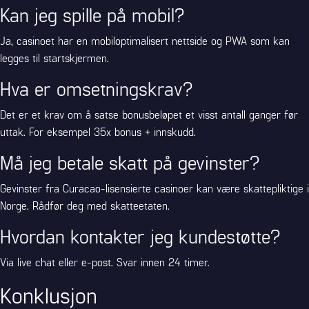
Kan jeg spille på mobil?
Ja, casinoet har en mobiloptimalisert nettside og PWA som kan
legges til startskjermen.
Hva er omsetningskrav?
Det er et krav om å satse bonusbeløpet et visst antall ganger før
uttak. For eksempel 35x bonus + innskudd.
Må jeg betale skatt på gevinster?
Gevinster fra Curacao-lisensierte casinoer kan være skattepliktige i
Norge. Rådfør deg med skatteetaten.
Hvordan kontakter jeg kundestøtte?
Via live chat eller e-post. Svar innen 24 timer.
Konklusjon