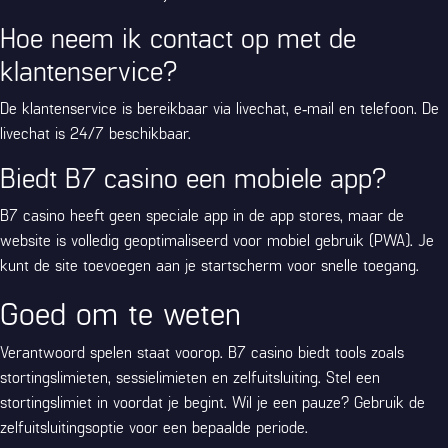
Hoe neem ik contact op met de
klantenservice?
De klantenservice is bereikbaar via livechat, e‑mail en telefoon. De
livechat is 24/7 beschikbaar.
Biedt B7 casino een mobiele app?
B7 casino heeft geen speciale app in de app stores, maar de
website is volledig geoptimaliseerd voor mobiel gebruik (PWA). Je
kunt de site toevoegen aan je startscherm voor snelle toegang.
Goed om te weten
Verantwoord spelen staat voorop. B7 casino biedt tools zoals
stortingslimieten, sessielimieten en zelfuitsluiting. Stel een
stortingslimiet in voordat je begint. Wil je een pauze? Gebruik de
zelfuitsluitingsoptie voor een bepaalde periode.