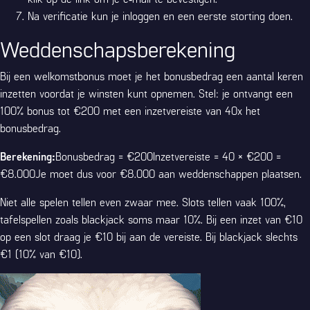
Na verificatie kun je inloggen en een eerste storting doen.
Weddenschapsberekening
Bij een welkomstbonus moet je het bonusbedrag een aantal keren
inzetten voordat je winsten kunt opnemen. Stel: je ontvangt een
100% bonus tot €200 met een inzetvereiste van 40x het
bonusbedrag.
Berekening:
Bonusbedrag = €200
Inzetvereiste = 40 × €200 =
€8.000
Je moet dus voor €8.000 aan weddenschappen plaatsen.
Niet alle spelen tellen even zwaar mee. Slots tellen vaak 100%,
tafelspellen zoals blackjack soms maar 10%. Bij een inzet van €10
op een slot draag je €10 bij aan de vereiste. Bij blackjack slechts
€1 (10% van €10).