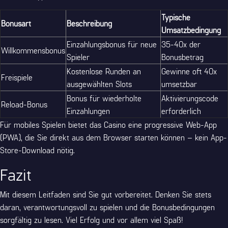
Typische
Bonusart
Beschreibung
Umsatzbedingung
Einzahlungsbonus für neue
35-40x der
Willkommensbonus
Spieler
Bonusbetrag
Kostenlose Runden an
Gewinne oft 40x
Freispiele
ausgewählten Slots
umsetzbar
Bonus für wiederholte
Aktivierungscode
Reload-Bonus
Einzahlungen
erforderlich
Für mobiles Spielen bietet das Casino eine progressive Web-App
(PWA), die Sie direkt aus dem Browser starten können – kein App-
Store-Download nötig.
Fazit
Mit diesem Leitfaden sind Sie gut vorbereitet. Denken Sie stets
daran, verantwortungsvoll zu spielen und die Bonusbedingungen
sorgfältig zu lesen. Viel Erfolg und vor allem viel Spaß!