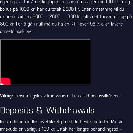
egenkapital for å dekke tapet. Dersom du starter med 1000 kr og
bonus på 1000 kr, har du totalt 2000 kr. Etter omsetning vil du i
gjennomsnitt ha 2000 – 2800 = -800 kr, altså et forventet tap på
800 kr. For å gå i null må du ha en RTP over 96 % eller lavere
omsetningskrav.
Viktig:
Omsetningskrav kan variere. Les alltid bonusvilkårene.
Deposits & Withdrawals
Innskudd behandles øyeblikkelig med de fleste metoder. Minste
innskudd er vanligvis 100 kr. Uttak har lengre behandlingstid –