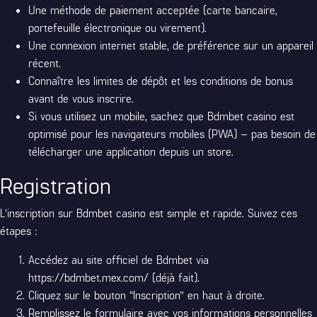
Une méthode de paiement acceptée (carte bancaire,
portefeuille électronique ou virement).
Une connexion internet stable, de préférence sur un appareil
récent.
Connaître les limites de dépôt et les conditions de bonus
avant de vous inscrire.
Si vous utilisez un mobile, sachez que Bdmbet casino est
optimisé pour les navigateurs mobiles (PWA) – pas besoin de
télécharger une application depuis un store.
Registration
L’inscription sur Bdmbet casino est simple et rapide. Suivez ces
étapes :
Accédez au site officiel de Bdmbet via
https://bdmbet.mex.com/
(déjà fait).
Cliquez sur le bouton “Inscription” en haut à droite.
Remplissez le formulaire avec vos informations personnelles