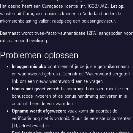
Het casino heeft een Curaçaose licentie (nr. 1668/JAZ).
Let op:
winsten uit Curaçaose casino’s kunnen in Nederland onder de
inkomstenbelasting vallen; raadpleeg een belastingadviseur.
Daarnaast wordt twee-factor-authenticatie (2FA) aangeboden voor
extra accountbeveiliging.
Problemen oplossen
Inloggen mislukt:
controleer of je de juiste gebruikersnaam
en wachtwoord gebruikt. Gebruik de ‘Wachtwoord vergeten’-
link om een nieuw wachtwoord aan te vragen.
Bonus niet geactiveerd:
bij sommige bonussen moet je een
bonuscode invoeren of de bonus handmatig activeren in je
account. Lees de voorwaarden.
Opname wordt afgewezen:
vaak komt dit doordat de
verificatie nog niet is voltooid. Stuur de vereiste documenten
(ID, adresbewijs) in.
Spel laadt niet:
probeer de cache van je browser te wissen,