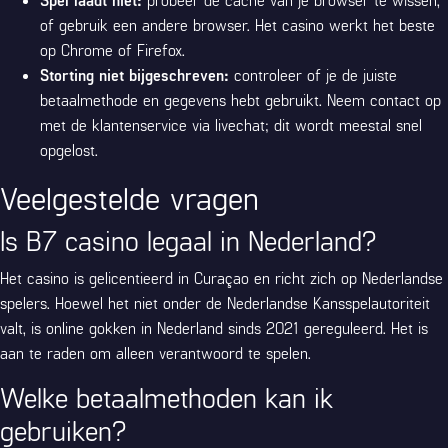
of gebruik een andere browser. Het casino werkt het beste
op Chrome of Firefox.
Storting niet bijgeschreven:
controleer of je de juiste
betaalmethode en gegevens hebt gebruikt. Neem contact op
met de klantenservice via livechat; dit wordt meestal snel
opgelost.
Veelgestelde vragen
Is B7 casino legaal in Nederland?
Het casino is gelicentieerd in Curaçao en richt zich op Nederlandse
spelers. Hoewel het niet onder de Nederlandse Kansspelautoriteit
valt, is online gokken in Nederland sinds 2021 gereguleerd. Het is
aan te raden om alleen verantwoord te spelen.
Welke betaalmethoden kan ik
gebruiken?