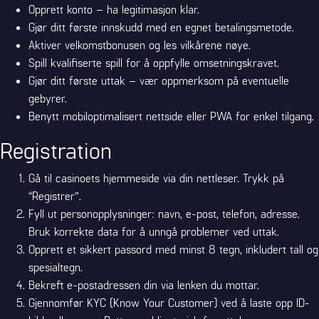
Opprett konto – ha legitimasjon klar.
Gjør ditt første innskudd med en egnet betalingsmetode.
Aktiver velkomstbonusen og les vilkårene nøye.
Spill kvalifiserte spill for å oppfylle omsetningskravet.
Gjør ditt første uttak – vær oppmerksom på eventuelle
gebyrer.
Benytt mobiloptimalisert nettside eller PWA for enkel tilgang.
Registration
Gå til casinoets hjemmeside via din nettleser. Trykk på
“Registrer”.
Fyll ut personopplysninger: navn, e-post, telefon, adresse.
Bruk korrekte data for å unngå problemer ved uttak.
Opprett et sikkert passord med minst 8 tegn, inkludert tall og
spesialtegn.
Bekreft e-postadressen din via lenken du mottar.
Gjennomfør KYC (Know Your Customer) ved å laste opp ID-