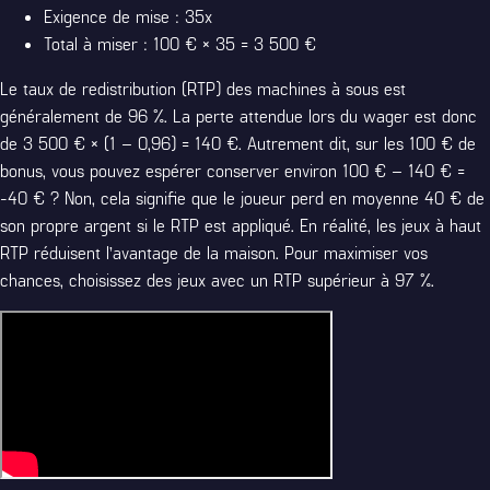
Exigence de mise : 35x
Total à miser : 100 € × 35 = 3 500 €
Le taux de redistribution (RTP) des machines à sous est
généralement de 96 %. La perte attendue lors du wager est donc
de 3 500 € × (1 – 0,96) = 140 €. Autrement dit, sur les 100 € de
bonus, vous pouvez espérer conserver environ 100 € – 140 € =
-40 € ? Non, cela signifie que le joueur perd en moyenne 40 € de
son propre argent si le RTP est appliqué. En réalité, les jeux à haut
RTP réduisent l’avantage de la maison. Pour maximiser vos
chances, choisissez des jeux avec un RTP supérieur à 97 %.