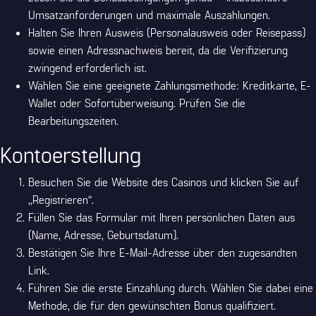
Umsatzanforderungen und maximale Auszahlungen.
Halten Sie Ihren Ausweis (Personalausweis oder Reisepass)
sowie einen Adressnachweis bereit, da die Verifizierung
zwingend erforderlich ist.
Wählen Sie eine geeignete Zahlungsmethode: Kreditkarte, E-
Wallet oder Sofortüberweisung. Prüfen Sie die
Bearbeitungszeiten.
Kontoerstellung
Besuchen Sie die Website des Casinos und klicken Sie auf
„Registrieren“.
Füllen Sie das Formular mit Ihren persönlichen Daten aus
(Name, Adresse, Geburtsdatum).
Bestätigen Sie Ihre E-Mail-Adresse über den zugesandten
Link.
Führen Sie die erste Einzahlung durch. Wählen Sie dabei eine
Methode, die für den gewünschten Bonus qualifiziert.