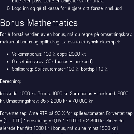
bilde eller pass. Dette er obligatorisk for uttak.
Logg inn og gå til kassa for å gjøre ditt første innskudd.
Bonus Mathematics
For å forstå verdien av en bonus, må du regne på omsetningskrav,
maksimal bonus og spillbidrag. La oss ta et typisk eksempel:
Velkomstbonus: 100 % opptil 2000 kr.
Omsetningskrav: 35x (bonus + innskudd).
Spillbidrag: Spilleautomater 100 %, bordspill 10 %.
Beregning:
Innskudd: 1000 kr. Bonus: 1000 kr. Sum bonus + innskudd: 2000
kr. Omsetningskrav: 35 x 2000 kr = 70 000 kr.
Forventet tap: Anta RTP på 96 % for spilleautomater. Forventet tap
= (1 – RTP) * omsetning = 0,04 * 70 000 = 2 800 kr. Siden du
allerede har fått 1000 kr i bonus, må du ha minst 1800 kr i