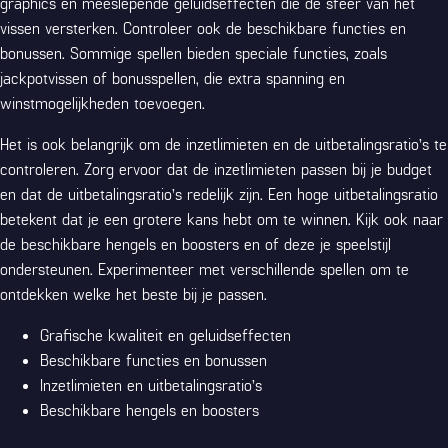
graphics en meeslepende geluidseffecten die de sfeer van het
vissen versterken. Controleer ook de beschikbare functies en
bonussen. Sommige spellen bieden speciale functies, zoals
jackpotvissen of bonusspellen, die extra spanning en
winstmogelijkheden toevoegen.
Het is ook belangrijk om de inzetlimieten en de uitbetalingsratio’s te
controleren. Zorg ervoor dat de inzetlimieten passen bij je budget
en dat de uitbetalingsratio’s redelijk zijn. Een hoge uitbetalingsratio
betekent dat je een grotere kans hebt om te winnen. Kijk ook naar
de beschikbare hengels en boosters en of deze je speelstijl
ondersteunen. Experimenteer met verschillende spellen om te
ontdekken welke het beste bij je passen.
Grafische kwaliteit en geluidseffecten
Beschikbare functies en bonussen
Inzetlimieten en uitbetalingsratio’s
Beschikbare hengels en boosters