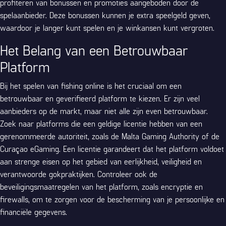
profiteren van bonussen en promoties aangeboden door de
spelaanbieder. Deze bonussen kunnen je extra speelgeld geven,
waardoor je langer kunt spelen en je winkansen kunt vergroten.
Het Belang van een Betrouwbaar
Platform
Bij het spelen van fishing online is het cruciaal om een
betrouwbaar en geverifieerd platform te kiezen. Er zijn veel
aanbieders op de markt, maar niet alle zijn even betrouwbaar.
Zoek naar platforms die een geldige licentie hebben van een
gerenommeerde autoriteit, zoals de Malta Gaming Authority of de
Curaçao eGaming. Een licentie garandeert dat het platform voldoet
aan strenge eisen op het gebied van eerlijkheid, veiligheid en
verantwoorde gokpraktijken. Controleer ook de
beveiligingsmaatregelen van het platform, zoals encryptie en
firewalls, om te zorgen voor de bescherming van je persoonlijke en
financiële gegevens.