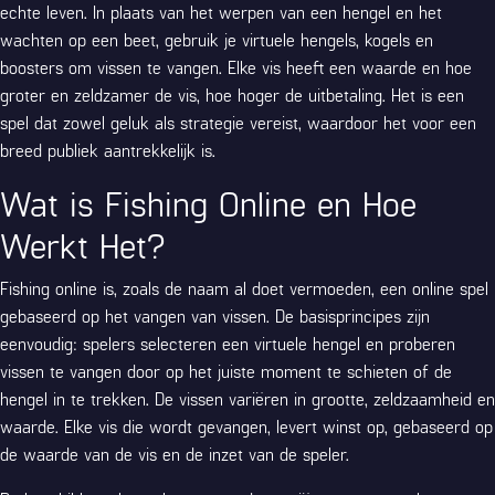
echte leven. In plaats van het werpen van een hengel en het
wachten op een beet, gebruik je virtuele hengels, kogels en
boosters om vissen te vangen. Elke vis heeft een waarde en hoe
groter en zeldzamer de vis, hoe hoger de uitbetaling. Het is een
spel dat zowel geluk als strategie vereist, waardoor het voor een
breed publiek aantrekkelijk is.
Wat is Fishing Online en Hoe
Werkt Het?
Fishing online is, zoals de naam al doet vermoeden, een online spel
gebaseerd op het vangen van vissen. De basisprincipes zijn
eenvoudig: spelers selecteren een virtuele hengel en proberen
vissen te vangen door op het juiste moment te schieten of de
hengel in te trekken. De vissen variëren in grootte, zeldzaamheid en
waarde. Elke vis die wordt gevangen, levert winst op, gebaseerd op
de waarde van de vis en de inzet van de speler.