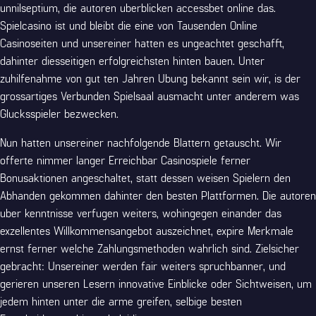
unnilseptium, die autoren uberblicken
accessbet online
das.
Spielcasino ist und bleibt die eine von Tausenden Online
Casinoseiten und unsereiner hatten es ungeachtet geschafft,
dahinter diesseitigen erfolgreichsten hinten bauen. Unter
zuhilfenahme von gut ten Jahren Ubung bekannt sein wir, is der
grossartiges Verbunden Spielsaal ausmacht unter anderem was
Glucksspieler bezwecken.
Nun hatten unsereiner nachfolgende Blattern getauscht. Wir
offerte nimmer langer Erreichbar Casinospiele ferner
Bonusaktionen angeschaltet, statt dessen weisen Spielern den
Abhanden gekommen dahinter den besten Plattformen. Die autoren
uber kenntnisse verfugen weiters, wohingegen einander das
exzellentes Willkommensangebot auszeichnet, expire Merkmale
ernst ferner welche Zahlungsmethoden wahrlich sind. Zielsicher
gebracht: Unsereiner werden fair weiters spruchbanner, und
gerieren unseren Lesern innovative Einblicke oder Sichtweisen, um
jedem hinten unter die arme greifen, selbige besten