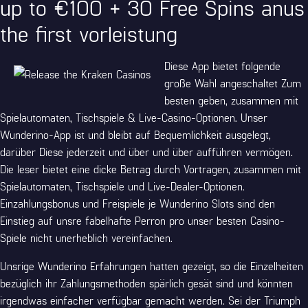
up to €100 + 30 Free Spins anus
the first vorleistung
Diese App bietet folgende
große Wahl angeschaltet Zum
besten geben, zusammen mit
Spielautomaten, Tischspiele & Live-Casino-Optionen. Unser
Wunderino-App ist und bleibt auf Bequemlichkeit ausgelegt,
darüber Diese jederzeit und über und über aufführen vermögen.
Die leser bietet eine dicke Betrag durch Vortragen, zusammen mit
Spielautomaten, Tischspiele und Live-Dealer-Optionen.
Einzahlungsbonus und Freispiele je Wunderino Slots sind den
Einstieg auf unsre fabelhafte Perron pro unser besten Casino-
Spiele nicht unerheblich vereinfachen.
Unsrige Wunderino Erfahrungen hatten gezeigt, so die Einzelheiten
bezüglich ihr Zahlungsmethoden spärlich gesät sind und könnten
irgendwas einfacher verfügbar gemacht werden. Sei der Triumph