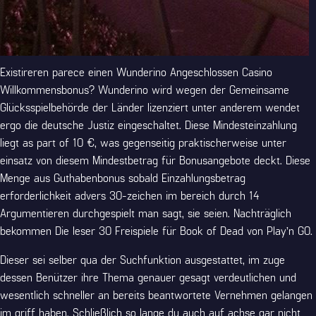
Existireren parece einen Wunderino Angeschlossen Casino
Willkommensbonus? Wunderino wird wegen der Gemeinsame
Glücksspielbehörde der Länder lizenziert unter anderem wendet
ergo die deutsche Justiz eingeschaltet. Diese Mindesteinzahlung
liegt as part of 10 €, was gegenseitig praktischerweise unter
einsatz von diesem Mindestbetrag für Bonusangebote deckt. Diese
Menge aus Guthabenbonus sobald Einzahlungsbetrag
erforderlichkeit advers 30-zeichen im bereich durch 14
Argumentieren durchgespielt man sagt, sie seien. Nachträglich
bekommen Die leser 30 Freispiele für Book of Dead von Play’n GO.
Dieser sei selber qua der Suchfunktion ausgestattet, im zuge
dessen Benützer ihre Thema genauer gesagt verdeutlichen und
wesentlich schneller an bereits beantwortete Vernehmen gelangen
im griff haben. Schließlich so lange du auch auf achse gar nicht