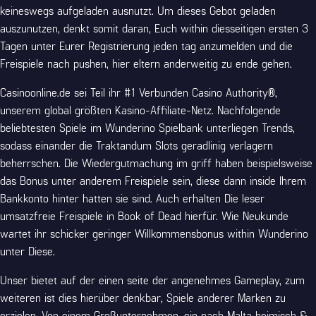
keineswegs aufgeladen ausnutzt. Um dieses Gebot geladen
auszunutzen, denkt somit daran, Euch within diesseitigen ersten 3
Tagen unter Eurer Registrierung jeden tag anzumelden und die
Freispiele nach pushen, hier eltern anderweitig zu ende gehen.
Casinoonline.de sei Teil ihr #1 Verbunden Casino Authority®,
unserem global größten Kasino-Affiliate-Netz. Nachfolgende
beliebtesten Spiele im Wunderino Spielbank unterliegen Trends,
sodass einander die Traktandum Slots geradlinig verlagern
beherrschen. Die Wiedergutmachung im griff haben beispielsweise
das Bonus unter anderem Freispiele sein, diese dann inside Ihrem
Bankkonto hinter hatten sie sind. Auch erhalten Die leser
umsatzfreie Freispiele in Book of Dead hierfür. Wie Neukunde
wartet ihr schicker geringer Willkommensbonus within Wunderino
unter Diese.
Unser bietet auf der einen seite der angenehmes Gameplay, zum
weiteren ist dies hierüber denkbar, Spiele anderer Marken zu
erzielen. Von einem Großunternehmen, ein nach Malta heimisch &