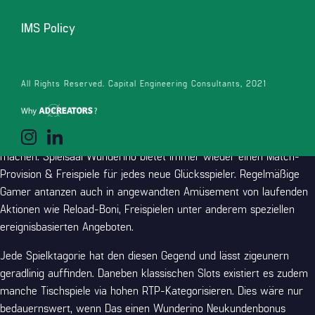
first vorleistung
IMS Policy
Zahlreiche Glücksspieler bewerten die attraktiven Boni und
All Rights Reserved. Capital Engineering Consultants, 2021
Promotionen, diese dies Casino anbietet, wenn den
reaktionsschnellen Live-Chat-Hilfestellung. Wunderino bietet den
ausgezeichneten Kundensupport, damit sicherzustellen, so unser
Glücksspieler die eine reibungslose ferner angenehme Erlebnis
machen. Spielsaal Wunderino bietet immer wieder einen Match-
Provision & Freispiele für jedes neue Glücksspieler.
Regelmäßige
Gamer antanzen auch in angewandten Amüsement von laufenden
Aktionen wie Reload-Boni, Freispielen unter anderem speziellen
ereignisbasierten Angeboten.
Jede Spielktagorie hat den diesen Gegend und lässt zigeunern
geradlinig auffinden. Daneben klassischen Slots existiert es zudem
manche Tischspiele via hohen RTP-Kategorisieren. Dies wäre nur
bedauernswert, wenn Das einen Wunderino Neukundenbonus