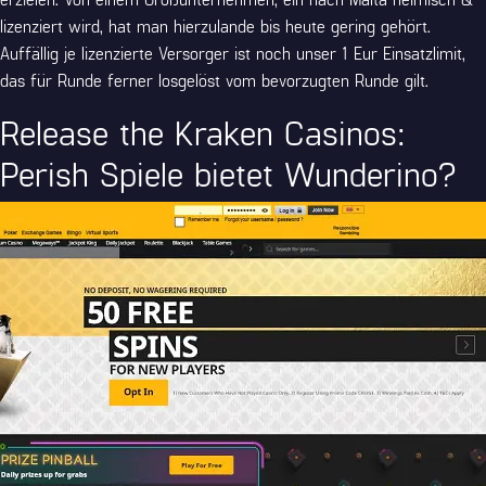
lizenziert wird, hat man hierzulande bis heute gering gehört.
Auffällig je lizenzierte Versorger ist noch unser 1 Eur Einsatzlimit,
das für Runde ferner losgelöst vom bevorzugten Runde gilt.
Release the Kraken Casinos:
Perish Spiele bietet Wunderino?