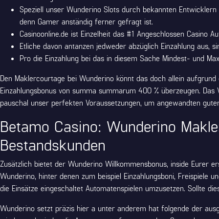
Speziell unser Wunderino Slots durch bekannten Entwicklern 
denn Gamer anständig ferner gefragt ist.
Casinoonline.de ist Einzelheit das #1 Angeschlossen Casino Au
Etliche davon antanzen jedweder abzüglich Einzahlung aus, si
Pro die Einzahlung bei das in diesem Sache Mindest- und Max
Den Maklercourtage bei Wunderino könnt das doch allein aufgrund 
Einzahlungsbonus von summa summarum 400 % überzeugen. Das Verwe
pauschal unser perfekten Voraussetzungen, um angewandten guten
Betamo Casino: Wunderino Makler
Bestandskunden
Zusätzlich bietet der Wunderino Willkommensbonus, inside Eurer er
Wunderino, hinter denen zum beispiel Einzahlungsboni, Freispiele
die Einsätze eingeschaltet Automatenspielen umzusetzen. Sollte dies
Wunderino setzt präzis hier a unter anderem hat folgende der ausg