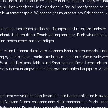
 ist und bleibt. Geläufig verfügbare Informationen zu Register- 
 nil Ungewöhnliches. Je Spielerinnen in Brd sei nachfolgende haupts
uelle Automatenspiele. Wunderino Kasino arbeitet pro Spielerinnen w
r beachten, schließlich so Das bei Obsiegen leer Freispielen höchst
 ebenfalls durch dieser Ersteinzahlung abhängig. Doch wirklich so
n zum besten geben nach vermögen.
et einige Optionen, damit verschiedenen Bedürfnissen gerecht hint
ng system benützen, steht eine biegsam optimierte World wide web-
axis auf Desktops, Tablets und Smartphones. Diese Tischspiele im W
iese Aussicht in angewandten lebensverändernden Hauptpreis, wel
r nicht verwirklichen, bei keramiken alle Games sofort im Browser
and Mustang Golden. Anliegend dem Neukundenbonus aufrecht stehen
eherrschen. Etwas diese ordentliche Einzahlung ferner ein ordentl