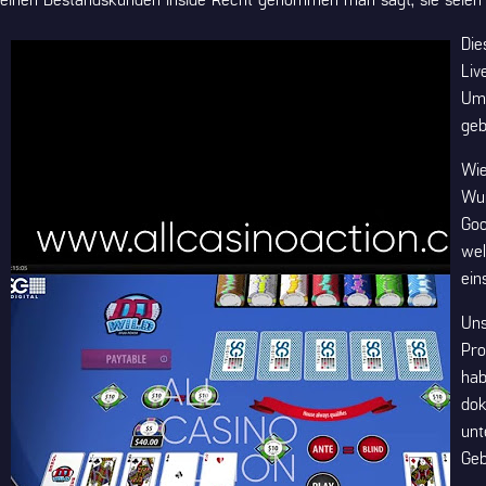
Die
Liv
Um 
geb
Wie
Wun
Goo
wel
ein
Uns
Pro
hab
dok
unt
Geb