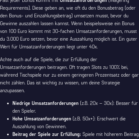
Requirements). Diese geben an, wie oft du den Bonusbetrag (oder
den Bonus- und Einzahlungsbetrag) umsetzen musst, bevor du
Gewinne auszahlen lassen kannst. Wenn beispielsweise ein Bonus
von 100 Euro kommt mit 30-fachen Umsatzanforderungen, musst
du 3.000 Euro setzen, bevor eine Auszahlung möglich ist. Ein guter
Wert für Umsatzanforderungen liegt unter 40x.
Achte auch auf die Spiele, die zur Erfüllung der
Umsatzanforderungen beitragen. Oft tragen Slots zu 100% bei,
während Tischspiele nur zu einem geringeren Prozentsatz oder gar
nicht zählen. Das ist wichtig zu wissen, um deine Strategie
anzupassen.
Niedrige Umsatzanforderungen
(z.B. 20x – 30x): Besser für
den Spieler.
Hohe Umsatzanforderungen
(z.B. 50x+): Erschwert die
Auszahlung von Gewinnen.
Beitrag der Spiele zur Erfüllung:
Spiele mit höherem Beitrag