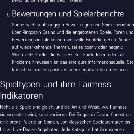
Bewertungen und Spielerberichte
Suche nach unabhängigen Bewertungen und Spielerberichten
über Ringospin Casino und die angebotenen Spiele. Foren und
Bewertungsportale können wertvolle Einblicke geben. Achte
auf wiederkehrende Themen, sei es positiv oder negativ.
Wenn viele Spieler die Fairness der Spiele loben oder auf
Probleme hinweisen, ist das eine gute Informationsquelle. Sei
kritisch bei extrem positiven oder negativen Kommentaren.
Spieltypen und ihre Fairness-
Indikatoren
Nicht alle Spiele sind gleich, und die Art und Weise, wie Fairness
sichergestellt wird, kann variieren. Bei Ringospin Casino findest du
eine breite Palette an Spielen, von klassischen Spielautomaten bis
hin zu Live-Dealer-Angeboten. Jede Kategorie hat ihre eigenen