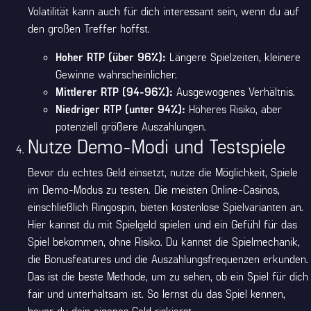
Volatilität kann auch für dich interessant sein, wenn du auf
den großen Treffer hoffst.
Hoher RTP (über 96%):
Längere Spielzeiten, kleinere
Gewinne wahrscheinlicher.
Mittlerer RTP (94-96%):
Ausgewogenes Verhältnis.
Niedriger RTP (unter 94%):
Höheres Risiko, aber
potenziell größere Auszahlungen.
Nutze Demo-Modi und Testspiele
Bevor du echtes Geld einsetzt, nutze die Möglichkeit, Spiele
im Demo-Modus zu testen. Die meisten Online-Casinos,
einschließlich Ringospin, bieten kostenlose Spielvarianten an.
Hier kannst du mit Spielgeld spielen und ein Gefühl für das
Spiel bekommen, ohne Risiko. Du kannst die Spielmechanik,
die Bonusfeatures und die Auszahlungsfrequenzen erkunden.
Das ist die beste Methode, um zu sehen, ob ein Spiel für dich
fair und unterhaltsam ist. So lernst du das Spiel kennen,
bevor du dein eigenes Geld riskierst.