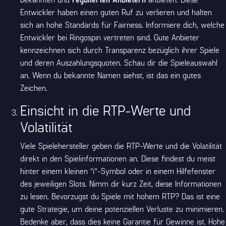
Entwickler haben einen guten Ruf zu verlieren und halten
sich an hohe Standards für Fairness. Informiere dich, welche
Entwickler bei Ringospin vertreten sind. Gute Anbieter
kennzeichnen sich durch Transparenz bezüglich ihrer Spiele
und deren Auszahlungsquoten. Schau dir die Spieleauswahl
an. Wenn du bekannte Namen siehst, ist das ein gutes
Zeichen.
Einsicht in die RTP-Werte und
Volatilität
Viele Spielehersteller geben die RTP-Werte und die Volatilität
direkt in den Spielinformationen an. Diese findest du meist
hinter einem kleinen “i”-Symbol oder in einem Hilfefenster
des jeweiligen Slots. Nimm dir kurz Zeit, diese Informationen
zu lesen. Bevorzugst du Spiele mit hohem RTP? Das ist eine
gute Strategie, um deine potenziellen Verluste zu minimieren.
Bedenke aber, dass dies keine Garantie für Gewinne ist. Hohe