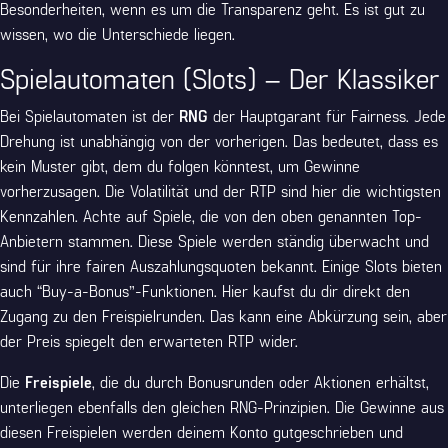
Besonderheiten, wenn es um die Transparenz geht. Es ist gut zu
wissen, wo die Unterschiede liegen.
Spielautomaten (Slots) – Der Klassiker
Bei Spielautomaten ist der
RNG
der Hauptgarant für Fairness. Jede
Drehung ist unabhängig von der vorherigen. Das bedeutet, dass es
kein Muster gibt, dem du folgen könntest, um Gewinne
vorherzusagen. Die Volatilität und der RTP sind hier die wichtigsten
Kennzahlen. Achte auf Spiele, die von den oben genannten Top-
Anbietern stammen. Diese Spiele werden ständig überwacht und
sind für ihre fairen Auszahlungsquoten bekannt. Einige Slots bieten
auch “Buy-a-Bonus”-Funktionen. Hier kaufst du dir direkt den
Zugang zu den Freispielrunden. Das kann eine Abkürzung sein, aber
der Preis spiegelt den erwarteten RTP wider.
Die
Freispiele
, die du durch Bonusrunden oder Aktionen erhältst,
unterliegen ebenfalls den gleichen RNG-Prinzipien. Die Gewinne aus
diesen Freispielen werden deinem Konto gutgeschrieben und