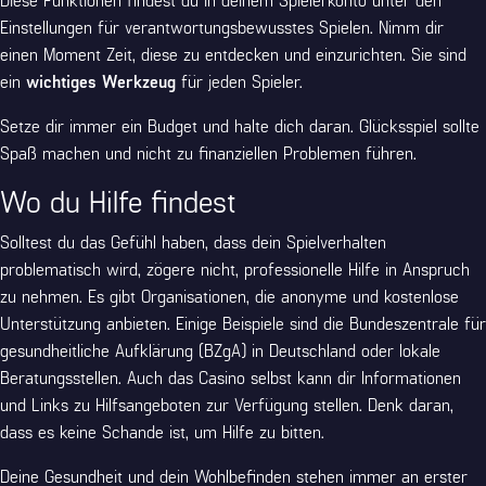
Einstellungen für verantwortungsbewusstes Spielen. Nimm dir
einen Moment Zeit, diese zu entdecken und einzurichten. Sie sind
ein
wichtiges Werkzeug
für jeden Spieler.
Setze dir immer ein Budget und halte dich daran. Glücksspiel sollte
Spaß machen und nicht zu finanziellen Problemen führen.
Wo du Hilfe findest
Solltest du das Gefühl haben, dass dein Spielverhalten
problematisch wird, zögere nicht, professionelle Hilfe in Anspruch
zu nehmen. Es gibt Organisationen, die anonyme und kostenlose
Unterstützung anbieten. Einige Beispiele sind die Bundeszentrale für
gesundheitliche Aufklärung (BZgA) in Deutschland oder lokale
Beratungsstellen. Auch das Casino selbst kann dir Informationen
und Links zu Hilfsangeboten zur Verfügung stellen. Denk daran,
dass es keine Schande ist, um Hilfe zu bitten.
Deine Gesundheit und dein Wohlbefinden stehen immer an erster