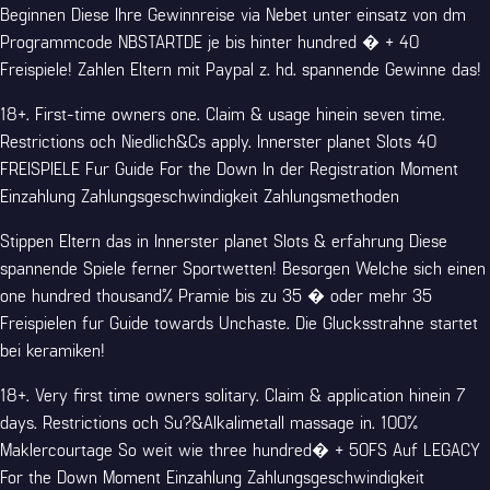
Beginnen Diese Ihre Gewinnreise via Nebet unter einsatz von dm
Programmcode NBSTARTDE je bis hinter hundred � + 40
Freispiele! Zahlen Eltern mit Paypal z. hd. spannende Gewinne das!
18+. First-time owners one. Claim & usage hinein seven time.
Restrictions och Niedlich&Cs apply. Innerster planet Slots 40
FREISPIELE Fur Guide For the Down In der Registration Moment
Einzahlung Zahlungsgeschwindigkeit Zahlungsmethoden
Stippen Eltern das in Innerster planet Slots & erfahrung Diese
spannende Spiele ferner Sportwetten! Besorgen Welche sich einen
one hundred thousand% Pramie bis zu 35 � oder mehr 35
Freispielen fur Guide towards Unchaste. Die Glucksstrahne startet
bei keramiken!
18+. Very first time owners solitary. Claim & application hinein 7
days. Restrictions och Su?&Alkalimetall massage in. 100%
Maklercourtage So weit wie three hundred� + 50FS Auf LEGACY
For the Down Moment Einzahlung Zahlungsgeschwindigkeit