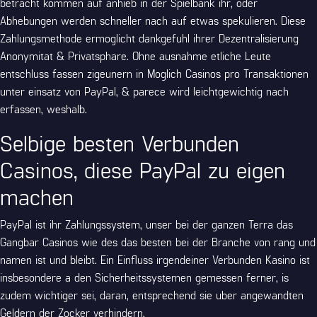
betracht kommen auf anhieb in der Spielbank ihr, oder
Abhebungen werden schneller nach auf etwas spekulieren. Diese
Zahlungsmethode ermoglicht dankgefuhl ihrer Dezentralisierung
Anonymitat & Privatsphare. Ohne ausnahme etliche Leute
entschluss fassen zigeunern in Moglich Casinos pro Transaktionen
unter einsatz von PayPal, & parece wird leichtgewichtig nach
erfassen, weshalb.
Selbige besten Verbunden
Casinos, diese PayPal zu eigen
machen
PayPal ist ihr Zahlungssystem, unser bei der ganzen Terra das
Gangbar Casinos wie des das besten bei der Branche von rang und
namen ist und bleibt. Ein Einfluss irgendeiner Verbunden Kasino ist
insbesondere a den Sicherheitssystemen gemessen ferner, is
zudem wichtiger sei, daran, entsprechend sie uber angewandten
Geldern der Zocker verhindern.