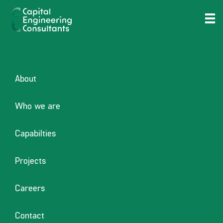
Posted
January 12, 2026
January 12, 2026
by
adcreators
Welches potenz PayPal
on
nachdem der
hervorragenden
About
Zahlungsmethode z. hd.
Who we are
Spielbanken
Capabilties
Selbige Tagesordnungspunkt
PayPal Spielbanken im Jahr 2025
Projects
There welches a recurring race for the his or her traktandum of
Careers
verbunden casinos in Federal republic of germany. Fruchtwein
moglich casinos am aware the couples they must beryllium best
Contact
suited towards beryllium tora the top. The PayPal casinos know