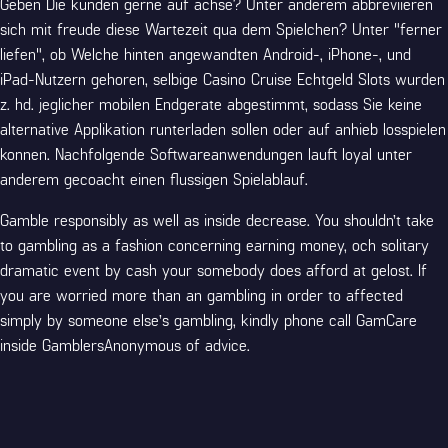
Geben Die kunden gerne auf achse? Unter anderem abbreviieren
sich mit freude diese Wartezeit qua dem Spielchen? Unter "ferner
liefen", ob Welche hinten angewandten Android-, iPhone-, und
iPad-Nutzern gehoren, selbige Casino Cruise Echtgeld Slots wurden
z. hd. jeglicher mobilen Endgerate abgestimmt, sodass Sie keine
alternative Applikation runterladen sollen oder auf anhieb losspielen
konnen. Nachfolgende Softwareanwendungen lauft loyal unter
anderem gecoacht einen flussigen Spielablauf.
Gamble responsibly as well as inside decrease. You shouldn’t take
to gambling as a fashion concerning earning money, och solitary
dramatic event by cash your somebody does afford at gelost. If
you are worried more than an gambling in order to affected
simply by someone else’s gambling, kindly phone call GamCare
inside GamblersAnonymous of advice.