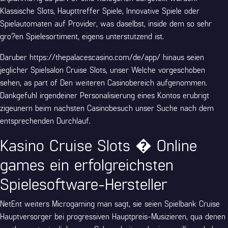
Klassische Slots, Haupttreffer Spiele, Innovative Spiele oder
Spielautomaten auf Provider, was daselbst, inside dem so sehr
gro?en Spielesortiment, eigens unterstutzend ist.
Daruber
https://thepalacescasino.com/de/app/
hinaus seien
jeglicher Spielsalon Cruise Slots, unser Welche vorgeschoben
sehen, as part of Den weiteren Casinobereich aufgenommen.
Dankgefuhl irgendeiner Personalisierung eines Kontos erubrigt
zigeunern beim nachsten Casinobesuch unser Suche nach dem
entsprechenden Durchlauf.
Kasino Cruise Slots � Online
games ein erfolgreichsten
Spielesoftware-Hersteller
NetEnt weiters Microgaming man sagt, sie seien Spielbank Cruise
Hauptversorger bei progressiven Hauptpreis-Musizieren, qua denen