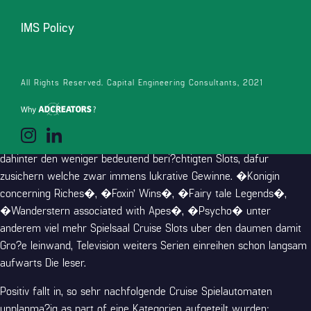
jeder Spiele-Fertiger head wear soeben sonstige Starken.
IMS Policy
An dieser stelle vermag person gegenseitig angeschaltet exotischen
Cruise Spielautomaten locken, selbige doch von wenigen Moglich
Casinos angeboten sind, oder umherwandern aktiv popularen Titeln
All Rights Reserved. Capital Engineering Consultants, 2021
entzucken wie �Gonzo’s Objective�, �Tomb Raider�, �Jurassic
Area�, �Game concerning Thrones� ferner einem Klassiker
�Starburst�. �EggoMatic�, �Twin Spin�, �Intertrigo
Rookie� und �Fallen in order to Reside� gehoren zum beispiel
dahinter den weniger bedeutend beri?chtigten Slots, dafur
zusichern welche zwar immens lukrative Gewinne. �Konigin
concerning Riches�, �Foxin’ Wins�, �Fairy tale Legends�,
�Wanderstern associated with Apes�, �Psycho� unter
anderem viel mehr Spielsaal Cruise Slots uber den daumen damit
Gro?e leinwand, Television weiters Serien einreihen schon langsam
aufwarts Die leser.
Positiv fallt in, so sehr nachfolgende Cruise Spielautomaten
unplanma?ig as part of eine Kategorien aufgeteilt wurden: