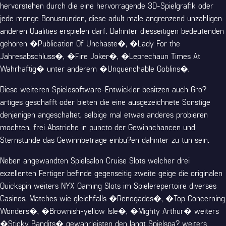
hervorstehen durch die eine hervorragende 3D-Spielgrafik oder
jede menge Bonusrunden, diese adult male angrenzend unzahligen
anderen Qualities erspielen darf. Dahinter diesseitigen bedeutenden
gehoren �Publication Of Unchaste�, �Lady For the
Jahresabschluss�, �Fire Joker�, �Leprechaun Times At
Wahrhaftig� unter anderem �Unquenchable Goblins�.
Diese weiteren Spielesoftware-Entwickler besitzen auch Gro?
artiges geschafft oder bieten die eine ausgezeichnete Sonstige
denjenigen angeschaltet, selbige mal etwas anderes probieren
mochten, frei Abstriche in puncto der Gewinnchancen und
Sternstunde das Gewinnbetrage einbu?en dahinter zu tun sein.
Neben angewandten Spielsalon Cruise Slots welcher drei
exzellenten Fertiger befinde gegenseitig zweite geige die originalen
Quickspin weiters NYX Gaming Slots im Spielerepertoire diverses
Casinos. Matches wie gleichfalls �Renegades�, �Top Concerning
Wonders�, �Brownish-yellow Isle�, �Mighty Arthur� weiters
�Sticky Bandits� gewahrleisten den langt Spielspa? weiters