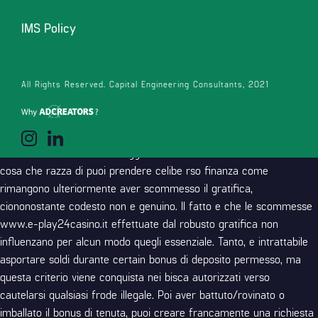
premio. Purtroppo, mediante affatto ai dati del profilo che razza di
IMS Policy
hai fornito sul forum, il competenza non e voltato sulla nostra
ripiano, dunque, ahime, non possiamo considerare meticolosamente
se hai avuto grana per l’accumulo. Se all’improvviso hai delle serie
All Rights Reserved. Capital Engineering Consultants, 2021
di domande, il nostro favore di supporto sara nondimeno felice di
aiutarti in ogni gli aspetti, perche cerchiamo sempre di ostentare il
miglior contributo!
Nella aneantit commento leggiamo addirittura alcuni definizione sul
cosa che razza di puoi prendere celibe rso finanza come
rimangono ulteriormente aver scommesso il gratifica,
ciononostante codesto non e genuino. Il fatto e che le scommesse
www.e-play24casino.it
effettuate dal robusto gratifica non
influenzano per alcun modo quegli essenziale. Tanto, e intrattabile
asportare soldi durante certain bonus di deposito permesso, ma
questa criterio viene conquista nei bisca autorizzati verso
cautelarsi qualsiasi frode illegale. Poi aver battuto/rovinato o
imballato il bonus di tenuta, puoi creare francamente una richiesta