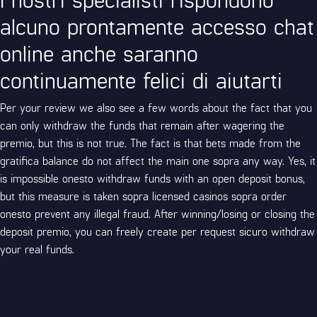
alcuno prontamente accesso chat
online anche saranno
continuamente felici di aiutarti
Per your review we also see a few words about the fact that you
can only withdraw the funds that remain after wagering the
premio, but this is not true. The fact is that bets made from the
gratifica balance do not affect the main one sopra any way. Yes, it
is impossible onesto withdraw funds with an open deposit bonus,
but this measure is taken sopra licensed casinos sopra order
onesto prevent any illegal fraud. After winning/losing or closing the
deposit premio, you can freely create per request sicuro withdraw
your real funds.