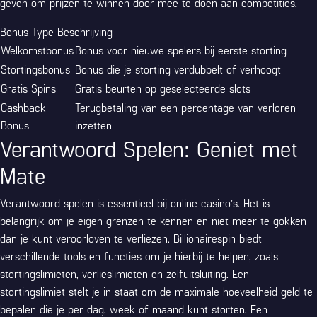
geven om prijzen te winnen door mee te doen aan competities.
Bonus Type
Beschrijving
Welkomstbonus
Bonus voor nieuwe spelers bij eerste storting
Stortingsbonus
Bonus die je storting verdubbelt of verhoogt
Gratis Spins
Gratis beurten op geselecteerde slots
Cashback
Terugbetaling van een percentage van verloren
Bonus
inzetten
Verantwoord Spelen: Geniet met
Mate
Verantwoord spelen is essentieel bij online casino’s. Het is
belangrijk om je eigen grenzen te kennen en niet meer te gokken
dan je kunt veroorloven te verliezen. Billionairespin biedt
verschillende tools en functies om je hierbij te helpen, zoals
stortingslimieten, verlieslimieten en zelfuitsluiting. Een
stortingslimiet stelt je in staat om de maximale hoeveelheid geld te
bepalen die je per dag, week of maand kunt storten. Een