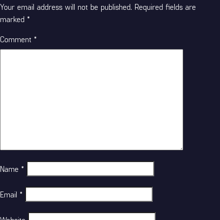
Your email address will not be published.
Required fields are
marked
*
Comment
*
Name
*
Email
*
Website