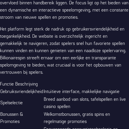
overvloed binnen handbereik liggen. De focus ligt op het bieden van
een dynamische en interactieve speelomgeving, met een constante
stroom van nieuwe spellen en promoties.
Het platform legt sterk de nadruk op gebruikersvriendelijkheid en
toegankelijkheid. De website is overzichtelijk ingericht en
gemakkelijk te navigeren, zodat spelers snel hun favoriete spellen
kunnen vinden en kunnen genieten van een naadloze spelervaring.
Billionairespin streeft ernaar om een eerlijke en transparante
spelomgeving te bieden, wat cruciaal is voor het opbouwen van
vertrouwen bij spelers.
Functie
Beschrijving
Gebruiksvriendelijkheid
Intuïtieve interface, makkelijke navigatie
Breed aanbod van slots, tafelspellen en live
Spelselectie
casino spellen
Bonussen &
Welkomstbonussen, gratis spins en
Promoties
regelmatige promoties
Geavanceerde encryptietechnologie en