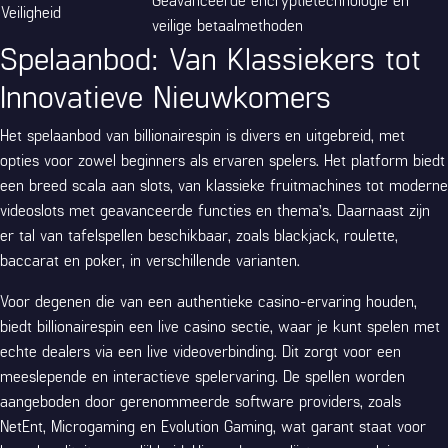
Veiligheid
veilige betaalmethoden
Spelaanbod: Van Klassiekers tot
Innovatieve Nieuwkomers
Het spelaanbod van billionairespin is divers en uitgebreid, met
opties voor zowel beginners als ervaren spelers. Het platform biedt
een breed scala aan slots, van klassieke fruitmachines tot moderne
videoslots met geavanceerde functies en thema’s. Daarnaast zijn
er tal van tafelspellen beschikbaar, zoals blackjack, roulette,
baccarat en poker, in verschillende varianten.
Voor degenen die van een authentieke casino-ervaring houden,
biedt billionairespin een live casino sectie, waar je kunt spelen met
echte dealers via een live videoverbinding. Dit zorgt voor een
meeslepende en interactieve spelervaring. De spellen worden
aangeboden door gerenommeerde software providers, zoals
NetEnt, Microgaming en Evolution Gaming, wat garant staat voor