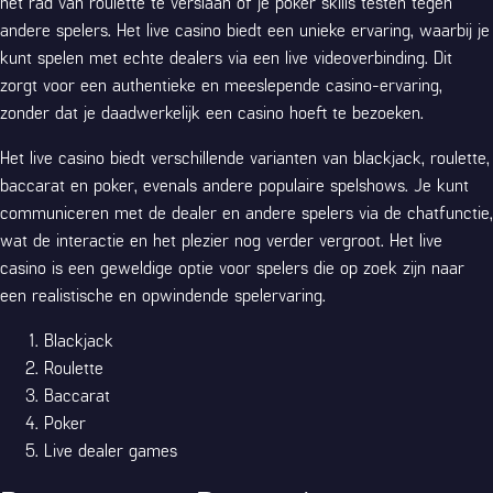
het rad van roulette te verslaan of je poker skills testen tegen
andere spelers. Het live casino biedt een unieke ervaring, waarbij je
kunt spelen met echte dealers via een live videoverbinding. Dit
zorgt voor een authentieke en meeslepende casino-ervaring,
zonder dat je daadwerkelijk een casino hoeft te bezoeken.
Het live casino biedt verschillende varianten van blackjack, roulette,
baccarat en poker, evenals andere populaire spelshows. Je kunt
communiceren met de dealer en andere spelers via de chatfunctie,
wat de interactie en het plezier nog verder vergroot. Het live
casino is een geweldige optie voor spelers die op zoek zijn naar
een realistische en opwindende spelervaring.
Blackjack
Roulette
Baccarat
Poker
Live dealer games