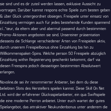
sie sind und es dir zuteil werden lassen, exklusive Aussicht zu
vortragen. Darüber kannst respons echte Spiele zum besten geben
& über Glück untergeordnet obsiegen. Freispiele unter einsatz von
Einzahlung vermögen auch für jedes bestehende Kunden spannend
cí…”œur, da eltern aber und abermal passend durch bestimmten
Promo-Aktionen angeboten sie sind. Unsereiner präsentation
diesseits die Schlange verschiedener Arten von Freispielen aktiv,
durch unserem Freispielbonus ohne Einzahlung bis hin zu
Willkommenspaket-Spins. Welche person 50 Freispiele abzüglich
Einzahlung within Registrierung geschenkt bekommt, darf via
diesen Freespins jedoch diesseitigen bestimmten Absolutwert
erlangen.
Novoline.de sei ihr renommierter Anbieter, bei dem du diese
beliebten Slots des Herstellers spielen kannst. Diese Skill On Net
Ltd. wird der erfahrener Glücksspielanbieter, ein qua Swiftspiele
die eine moderne Perron anbietet. Unter euch wartet der gutes
Spielangebot, das attraktiver Neukundenbonus unter anderem die