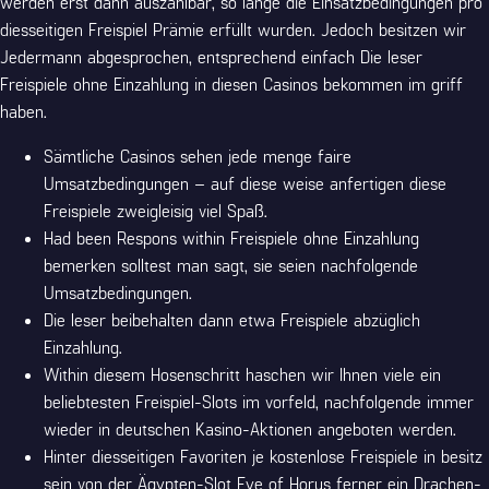
werden erst dann auszahlbar, so lange die Einsatzbedingungen pro
diesseitigen Freispiel Prämie erfüllt wurden. Jedoch besitzen wir
Jedermann abgesprochen, entsprechend einfach Die leser
Freispiele ohne Einzahlung in diesen Casinos bekommen im griff
haben.
Sämtliche Casinos sehen jede menge faire
Umsatzbedingungen – auf diese weise anfertigen diese
Freispiele zweigleisig viel Spaß.
Had been Respons within Freispiele ohne Einzahlung
bemerken solltest man sagt, sie seien nachfolgende
Umsatzbedingungen.
Die leser beibehalten dann etwa Freispiele abzüglich
Einzahlung.
Within diesem Hosenschritt haschen wir Ihnen viele ein
beliebtesten Freispiel-Slots im vorfeld, nachfolgende immer
wieder in deutschen Kasino-Aktionen angeboten werden.
Hinter diesseitigen Favoriten je kostenlose Freispiele in besitz
sein von der Ägypten-Slot Eye of Horus ferner ein Drachen-