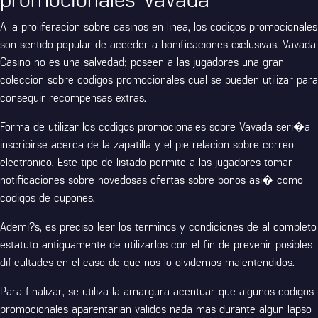
A la proliferacion sobre casinos en linea, los codigos promocionales
son sentido popular de acceder a bonificaciones exclusivas. Vavada
Casino no es una salvedad; poseen a las jugadores una gran
coleccion sobre codigos promocionales cual se pueden utilizar para
conseguir recompensas extras.
Forma de utilizar los codigos promocionales sobre Vavada seri�a
inscribirse acerca de la zapatilla y el pie relacion sobre correo
electronico. Este tipo de listado permite a las jugadores tomar
notificaciones sobre novedosas ofertas sobre bonos asi� como
codigos de cupones.
Ademi?s, es preciso leer los terminos y condiciones de al completo
estatuto antiguamente de utilizarlos con el fin de prevenir posibles
dificultades en el caso de que nos lo olvidemos malentendidos.
Para finalizar, se utiliza la amargura acentuar que algunos codigos
promocionales aparentarian validos nada mas durante algun lapso