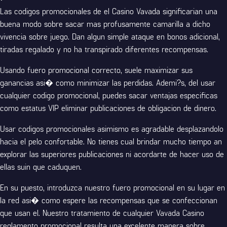
Las codigos promocionales de el Casino Vavada significarian una
buena modo sobre sacar mas profusamente camarilla a dicho
vivencia sobre juego. Dan algun simple ataque en bonos adicional,
tiradas regalado y no ha transpirado diferentes recompensas.
Usando fuero promocional correcto, suele maximizar sus
ganancias asi� como minimizar las perdidas. Ademi?s, del usar
cualquier codigo promocional, puedes sacar ventajas especificas
como estatus VIP eliminar publicaciones de obligacion de dinero.
Usar codigos promocionales asimismo es agradable desplazandolo
hacia el pelo confortable. No tienes cual brindar mucho tiempo an
explorar las superiores publicaciones ni acordarte de hacer uso de
ellas suin que caduquen.
En su puesto, introduzca nuestro fuero promocional en su lugar en
la red asi� como espere las recompensas que se confeccionan
que usan el. Nuestro tratamiento de cualquier Vavada Casino
reglamento promocional resulta una excelente manera sobre