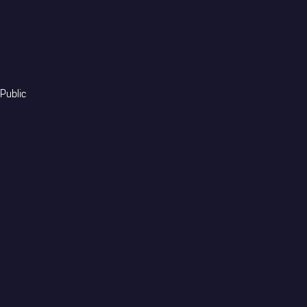
Categories
Public