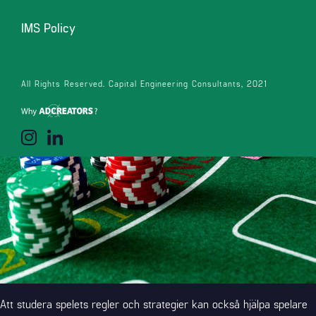
IMS Policy
All Rights Reserved. Capital Engineering Consultants, 2021
Att studera spelets regler och strategier kan också hjälpa spelare