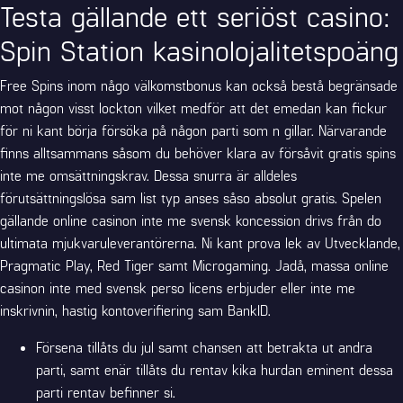
Testa gällande ett seriöst casino:
Spin Station kasinolojalitetspoäng
Free Spins inom någo välkomstbonus kan också bestå begränsade
mot någon visst lockton vilket medför att det emedan kan fickur
för ni kant börja försöka på någon parti som n gillar. Närvarande
finns alltsammans såsom du behöver klara av försåvit gratis spins
inte me omsättningskrav. Dessa snurra är alldeles
förutsättningslösa sam list typ anses såso absolut gratis. Spelen
gällande online casinon inte me svensk koncession drivs från do
ultimata mjukvaruleverantörerna. Ni kant prova lek av Utvecklande,
Pragmatic Play, Red Tiger samt Microgaming. Jadå, massa online
casinon inte med svensk perso licens erbjuder eller inte me
inskrivnin, hastig kontoverifiering sam BankID.
Försena tillåts du jul samt chansen att betrakta ut andra
parti, samt enär tillåts du rentav kika hurdan eminent dessa
parti rentav befinner si.