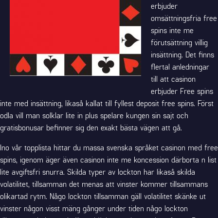
erbjuder
omsättningsfria free
spins inte me
förutsättning villig
insättning. Det finns
flertal anledningar
till att casinon
erbjuder Free spins
inte med insättning, likaså kallat till fyllest deposit free spins. Först
odla vill man solklar lite in plus spelare kungen sin sajt och
gratisbonusar befinner sig den exakt bästa vägen att gå.
Ino vår topplista hittar du massa svenska språket casinon med free
spins, igenom äger även casinon inte me koncession därborta n list
lite avgiftsfri snurra. Skilda typer av lockton har likaså skilda
volatilitet, tillsamman det menas att vinster kommer tillsammans
olikartad rytm. Någo lockton tillsamman gäll volatilitet skänke ut
vinster någon visst mäng gånger under tiden någo lockton