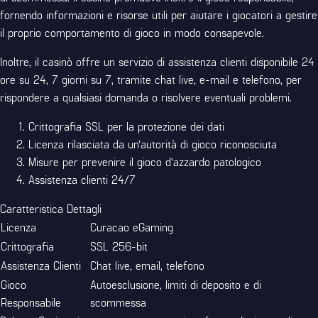
fornendo informazioni e risorse utili per aiutare i giocatori a gestire
il proprio comportamento di gioco in modo consapevole.
Inoltre, il casinò offre un servizio di assistenza clienti disponibile 24
ore su 24, 7 giorni su 7, tramite chat live, e-mail e telefono, per
rispondere a qualsiasi domanda o risolvere eventuali problemi.
Crittografia SSL per la protezione dei dati
Licenza rilasciata da un’autorità di gioco riconosciuta
Misure per prevenire il gioco d’azzardo patologico
Assistenza clienti 24/7
Caratteristica
Dettagli
Licenza
Curacao eGaming
Crittografia
SSL 256-bit
Assistenza Clienti
Chat live, email, telefono
Gioco
Autoesclusione, limiti di deposito e di
Responsabile
scommessa