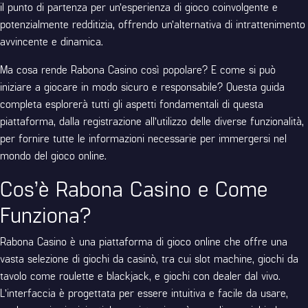
il punto di partenza per un’esperienza di gioco coinvolgente e
potenzialmente redditizia, offrendo un’alternativa di intrattenimento
avvincente e dinamica.
Ma cosa rende Rabona Casino così popolare? E come si può
iniziare a giocare in modo sicuro e responsabile? Questa guida
completa esplorerà tutti gli aspetti fondamentali di questa
piattaforma, dalla registrazione all’utilizzo delle diverse funzionalità,
per fornire tutte le informazioni necessarie per immergersi nel
mondo del gioco online.
Cos’è Rabona Casino e Come
Funziona?
Rabona Casino è una piattaforma di gioco online che offre una
vasta selezione di giochi da casinò, tra cui slot machine, giochi da
tavolo come roulette e blackjack, e giochi con dealer dal vivo.
L’interfaccia è progettata per essere intuitiva e facile da usare,