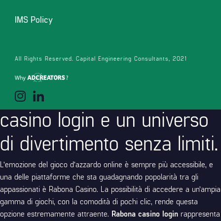
Trasforma il tuo tempo
libero in pura adrenalina: la
IMS Policy
tua porta daccesso a
All Rights Reserved. Capital Engineering Consultants, 2021
vincite incredibili è a
portata di click con rabona
casino login e un universo
di divertimento senza limiti.
L’emozione del gioco d’azzardo online è sempre più accessibile, e
una delle piattaforme che sta guadagnando popolarità tra gli
appassionati è Rabona Casino. La possibilità di accedere a un’ampia
gamma di giochi, con la comodità di pochi clic, rende questa
opzione estremamente attraente.
Rabona casino login
rappresenta