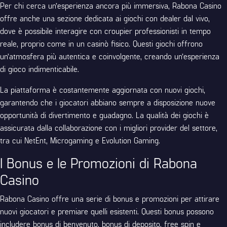
Per chi cerca un’esperienza ancora più immersiva, Rabona Casino
offre anche una sezione dedicata ai giochi con dealer dal vivo,
dove è possibile interagire con croupier professionisti in tempo
reale, proprio come in un casinò fisico. Questi giochi offrono
un’atmosfera più autentica e coinvolgente, creando un’esperienza
di gioco indimenticabile.
La piattaforma è costantemente aggiornata con nuovi giochi,
garantendo che i giocatori abbiano sempre a disposizione nuove
opportunità di divertimento e guadagno. La qualità dei giochi è
assicurata dalla collaborazione con i migliori provider del settore,
tra cui NetEnt, Microgaming e Evolution Gaming.
I Bonus e le Promozioni di Rabona
Casino
Rabona Casino offre una serie di bonus e promozioni per attirare
nuovi giocatori e premiare quelli esistenti. Questi bonus possono
includere bonus di benvenuto, bonus di deposito, free spin e