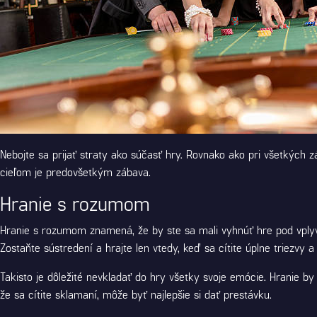
Nebojte sa prijať straty ako súčasť hry. Rovnako ako pri všetkých 
cieľom je predovšetkým zábava.
Hranie s rozumom
Hranie s rozumom znamená, že by ste sa mali vyhnúť hre pod vplyvo
Zostaňte sústredení a hrajte len vtedy, keď sa cítite úplne triezvy a
Takisto je dôležité nevkladať do hry všetky svoje emócie. Hranie 
že sa cítite sklamaní, môže byť najlepšie si dať prestávku.