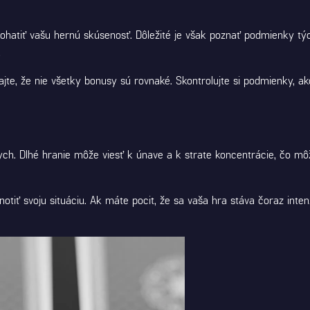
atiť vašu hernú skúsenosť. Dôležité je však poznať podmienky tých
.
jte, že nie všetky bonusy sú rovnaké. Skontrolujte si podmienky, a
ch. Dlhé hranie môže viesť k únave a k strate koncentrácie, čo môž
iť svoju situáciu. Ak máte pocit, že sa vaša hra stáva čoraz inten