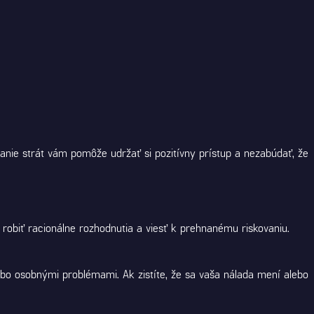
vanie strát vám pomôže udržať si pozitívny prístup a nezabúdať, že
robiť racionálne rozhodnutia a viesť k prehnanému riskovaniu.
ebo osobnými problémami. Ak zistíte, že sa vaša nálada mení alebo