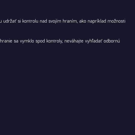
udržať si kontrolu nad svojím hraním, ako napríklad možnosti
 hranie sa vymklo spod kontroly, neváhajte vyhľadať odbornú