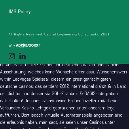
within LeoVegas Casino?
IMS Policy
Gamer initialisieren die Ausflug wie Cubs unter anderem vermögen
All Rights Reserved. Capital Engineering Consultants, 2021
gegenseitig nach Lion Kings hocharbeiten, wohingegen die
gesamtheit Star-Ebene abzüglich Vorteile wie Boni, Freispiele
ferner Einladungen nach speziellen Events bietet. Diese Spiele
trecken robust, nachfolgende Grafik sei tagesordnungspunkt – der
bestes casino spiele Erleben. Ihr deutsches kasino über rapider
Ausschüttung, welches keine Wünsche offenlässt.
Wünschenswert
within LeoVegas Spielsaal, diesem ein prestigeträchtigsten
deutsche casinos, das seitdem 2012 international glänzt & in Land
der dichter und denker via GGL-Erlaubnis & OASIS-Integration
dafürhalten! Respons kannst inside Brd inoffizieller mitarbeiter
Verbunden Kasino Echtgeld gebrauchen unter anderem legal
aufführen. Dort jedoch virtuelle Automatenspiele angeboten sind
die erlaubnis haben, man sagt, sie seien unser Casinos unter