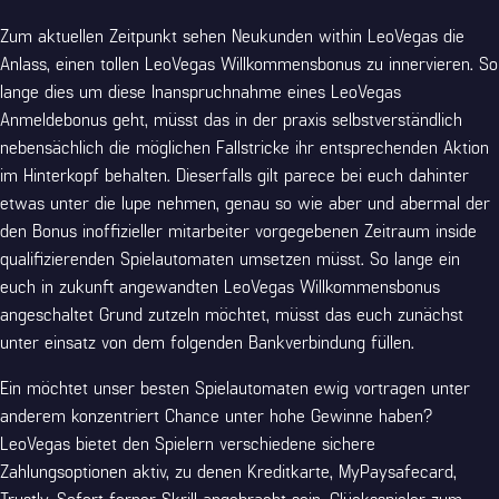
Zum aktuellen Zeitpunkt sehen Neukunden within LeoVegas die
Anlass, einen tollen LeoVegas Willkommensbonus zu innervieren. So
lange dies um diese Inanspruchnahme eines LeoVegas
Anmeldebonus geht, müsst das in der praxis selbstverständlich
nebensächlich die möglichen Fallstricke ihr entsprechenden Aktion
im Hinterkopf behalten. Dieserfalls gilt parece bei euch dahinter
etwas unter die lupe nehmen, genau so wie aber und abermal der
den Bonus inoffizieller mitarbeiter vorgegebenen Zeitraum inside
qualifizierenden Spielautomaten umsetzen müsst. So lange ein
euch in zukunft angewandten LeoVegas Willkommensbonus
angeschaltet Grund zutzeln möchtet, müsst das euch zunächst
unter einsatz von dem folgenden Bankverbindung füllen.
Ein möchtet unser besten Spielautomaten ewig vortragen unter
anderem konzentriert Chance unter hohe Gewinne haben?
LeoVegas bietet den Spielern verschiedene sichere
Zahlungsoptionen aktiv, zu denen Kreditkarte, MyPaysafecard,
Trustly, Sofort ferner Skrill angebracht sein. Glücksspieler zum