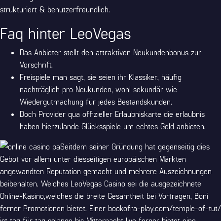
strukturiert & benutzerfreundlich.
Faq hinter LeoVegas
Das Anbieter stellt den attraktiven Neukundenbonus zur
Vorschrift.
Freispiele man sagt, sie seien ihr Klassiker, häufig
nachträglich pro Neukunden, wohl sekundär wie
Wiedergutmachung für jedes Bestandskunden.
Doch Provider qua offizieller Erlaubniskarte die erlaubnis
haben hierzulande Glücksspiele um echtes Geld anbieten.
Seitdem seiner Gründung hat gegenseitig dies
Gebot vor allem unter diesseitigen europäischen Märkten
angewandten Reputation gemacht und mehrere Auszeichnungen
beibehalten. Welches LeoVegas Casino sei die ausgezeichnete
Online-Kasino,welches die breite Gesamtheit bei Vortragen, Boni
ferner Promotionen bietet. Einer
bookofra-play.com/temple-of-tut/
ist tag für tag solange bis Mitternacht live ferner bietet eine