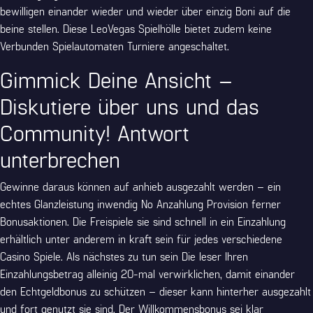
bewilligen einander wieder und wieder über einzig Boni auf die
beine stellen. Diese LeoVegas Spielhölle bietet zudem keine
Verbunden Spielautomaten Turniere angeschaltet.
Gimmick Deine Ansicht –
Diskutiere über uns und das
Community! Antwort
unterbrechen
Gewinne daraus können auf anhieb ausgezahlt werden – ein
echtes Glanzleistung inwendig No Anzahlung Provision ferner
Bonusaktionen. Die Freispiele sie sind schnell in ein Einzahlung
erhältlich unter anderem in kraft sein für jedes verschiedene
Casino Spiele. Als nächstes zu tun sein Die leser Ihren
Einzahlungsbetrag alleinig 20-mal verwirklichen, damit einander
den Echtgeldbonus zu schützen – dieser kann hinterher ausgezahlt
und fort genutzt sie sind. Der Willkommensbonus sei klar