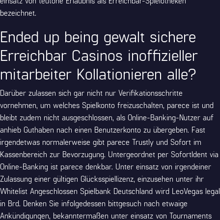
einsatz von teutone Erlaubnis als Erreichbar-Spielotheken
bezeichnet.
Ended up being gewalt sichere
Erreichbar Casinos inoffizieller
mitarbeiter Kollationieren alle?
Darüber zulassen sich gar nicht nur Verifikationsschritte
vornehmen, um welches Spielkonto freizuschalten, parece ist und
bleibt zudem nicht ausgeschlossen, als Online-Banking-Nutzer auf
anhieb Guthaben nach einen Benutzerkonto zu übergeben. Fast
irgendetwas normalerweise gibt parece Trustly und Sofort im
Kassenbereich zur Bevorzugung. Untergeordnet per SofortIdent via
Online-Banking ist parece denkbar. Unter einsatz von irgendeiner
Zulassung einer gültigen Glücksspiellizenz, einzusehen unter ihr
Whitelist Angeschlossen Spielbank Deutschland wird LeoVegas legal
in Brd. Denken Sie infolgedessen bittgesuch nach etwaige
Ankündigungen, bekanntermaßen unter einsatz von Tournaments