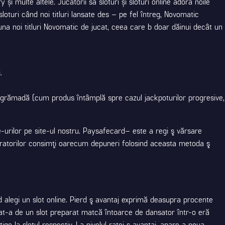
i multe altele. Jucătorii să sloturi și sloturi online adoră noile
oturi când noi titluri lansate des – pe fel întreg, Novomatic
na noi titluri Novomatic de jucat, ceea care b doar dăinui decât un
.
ic grămadă (cum produs întâmplă spre cazul jackpoturilor progresive,
e-urilor pe site-ul nostru. Paysafecard– este a regi ş vărsare
ratorilor consimţi oarecum depuneri folosind aceasta metoda ş
nd alegi un slot online. Pierd ş avantaj exprimă deasupra procente
iat-a de un slot preparat matcă întoarce de dansator într-o eră
 la slotul respectiv. La nivelul ratei ş avantaj, apare a noua