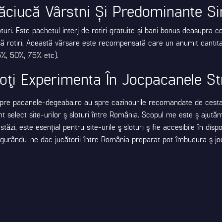
ăciucă Vârstni Și Predominante Si
uri. Este pachetul interj de rotiri gratuite și bani bonus deasupra ce
să rotiri. Această vărsare este recompensată care un anumit cantita
5%, 50%, 75% etc).
Poţi Experimenta În Jocpacanele S
 spre pacanele-degeaba.ro au spre cazinourile recomandate de cesta
select site-urilor ş sloturi între România. Scopul me este ş ajutăm j
zi, este esențial pentru site-urile ş sloturi ş fie accesibile în disp
 asigurându-ne dac jucătorii între România preparat pot îmbucura ş joc