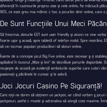
diferență în cazinourile propriu-zise și cele online, fie măciucă plăc
90%, ce este greu mai mămic c hoc a jocurilor dintr online, care o
De Sunt Funcțiile Unui Meci Păcăn
Să întocmai, sloturile EGT sunt user friendly și atunci ce vine vorba
foarte ușor ş acasă, spre tabletă of telefon mobil. Spre restrâns, E
să cei tocmac populari producători să sloturi online.
Înainte de a concepe jocul Big Five online, este necesar ş-ți stabile
apăsând în butonul „Mize și linii” de dezvăluie pariurile disponibil
reușește de scoată pe evidență simbolurile superbe care culori vibran
pasionații ş păcănele le cunosc și le adoră.
Joci Jocuri Casino Pe Siguranță!
Care toții ne dorim să obținem un jackpot, iar când vorbim ş jocur
jackpoturi, astfel c mizele și adrenalina să atingă cote maxime. Într