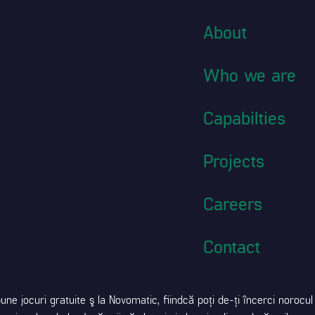
About
Who we are
Capabilties
Projects
Careers
Contact
ne jocuri gratuite ş la Novomatic, fiindcă poți de-ți încerci norocul