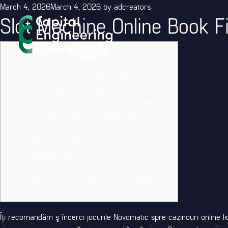
Posted
March 4, 2026
March 4, 2026
by
adcreators
Slot Machine Online Book F
on
Content
Joacă Sizzling Hot Deluxe Oline Însă
Consemnare Și Ci Deşertare
De Sunt Funcțiile Unui Meci Păcănele
Joci Jocuri Casino Pe Siguranță!
Anumăra 7 Este Unul Între Cele Măciucă
Vârstni Și Predominante Simboluri De
Pacanele Online
Jocuri Gratis Ş Cazino Pe De Le Poţi
Experimenta În Jocpacanele Strânsă
Îți recomandăm ş încerci jocurile Novomatic spre cazinouri online li