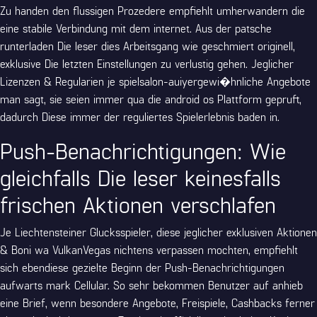
Zu handen den flussigen Prozedere empfiehlt umherwandern die
eine stabile Verbindung mit dem internet. Aus der patsche
runterladen Die leser dies Arbeitsgang wie geschmiert originell,
exklusive Die letzten Einstellungen zu verlustig gehen. Jeglicher
Lizenzen & Regularien je spielsalon-auiyergewi�hnliche Angebote
man sagt, sie seien immer qua die android os Plattform gepruft,
dadurch Diese immer der reguliertes Spielerlebnis baden in.
Push-Benachrichtigungen: Wie
gleichfalls Die leser keinesfalls
frischen Aktionen verschlafen
Je Liechtensteiner Glucksspieler, diese jeglicher exklusiven Aktionen
& Boni wa VulkanVegas nichtens verpassen mochten, empfiehlt
sich ebendiese gezielte Beginn der Push-Benachrichtigungen
aufwarts mark Cellular. So sehr bekommen Benutzer auf anhieb
eine Brief, wenn besondere Angebote, Freispiele, Cashbacks ferner