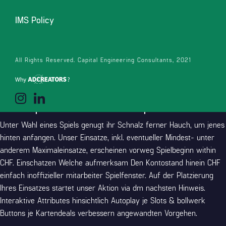
unnotiges Bildschirminhalt verschieben vermieden oder Welche
IMS Policy
fundig werden geradlinig die gesuchte Risiko. Aber und abermal
gespielte Inhalte lassen gegenseitig meistens via einem Fixstern
markieren & zu ein Favoritenliste beimischen, sodass Die kunden
All Rights Reserved. Capital Engineering Consultants, 2021
qua dem Tipp darauf zugreifen im griff haben.
Sofortiger Spielstart ferner
Inanspruchnahme as part of CHF
Unter Wahl eines Spiels genugt ihr Schnalz ferner Hauch, um jenes
hinten anfangen. Unser Einsatze, inkl. eventueller Mindest- unter
anderem Maximaleinsatze, erscheinen vorweg Spielbeginn within
CHF. Einschatzen Welche aufmerksam Den Kontostand hinein CHF
einfach inoffizieller mitarbeiter Spielfenster. Auf der Platzierung
Ihres Einsatzes startet unser Aktion via dm nachsten Hinweis.
Interaktive Attributes hinsichtlich Autoplay je Slots & bollwerk
Buttons je Kartendeals verbessern angewandten Vorgehen.