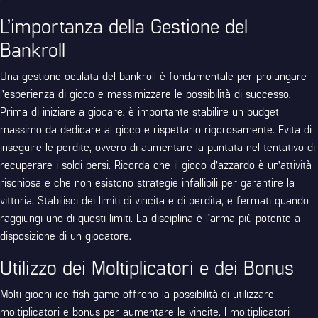
L’importanza della Gestione del
Bankroll
Una gestione oculata del bankroll è fondamentale per prolungare
l’esperienza di gioco e massimizzare le possibilità di successo.
Prima di iniziare a giocare, è importante stabilire un budget
massimo da dedicare al gioco e rispettarlo rigorosamente. Evita di
inseguire le perdite, ovvero di aumentare la puntata nel tentativo di
recuperare i soldi persi. Ricorda che il gioco d’azzardo è un’attività
rischiosa e che non esistono strategie infallibili per garantire la
vittoria. Stabilisci dei limiti di vincita e di perdita, e fermati quando
raggiungi uno di questi limiti. La disciplina è l’arma più potente a
disposizione di un giocatore.
Utilizzo dei Moltiplicatori e dei Bonus
Molti giochi ice fish game offrono la possibilità di utilizzare
moltiplicatori e bonus per aumentare le vincite. I moltiplicatori