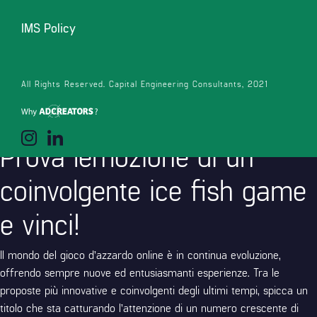
Tradizionale sul Ghiaccio
IMS Policy
L’Evoluzione Tecnologica del Gioco e le Prospettive Future
Consigli Finali e Risorse Utili
Scommetti al Freddo: 97%
All Rights Reserved. Capital Engineering Consultants, 2021
di Giocatori Entusiasti
Prova lemozione di un
coinvolgente ice fish game
e vinci!
Il mondo del gioco d’azzardo online è in continua evoluzione,
offrendo sempre nuove ed entusiasmanti esperienze. Tra le
proposte più innovative e coinvolgenti degli ultimi tempi, spicca un
titolo che sta catturando l’attenzione di un numero crescente di