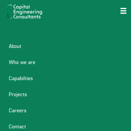
Posted
February 26, 2026
March 4, 2026
by
adcreators
Η σημασία του ποσοστού
on
RTP στα παιχνίδια slot
Το ποσοστό RTP (Return to Player) αναφέρεται στο ποσοστό των
About
χρημάτων που επιστρέφονται στους παίκτες από ένα παιχνίδι καζίνο
στο μακροπρόθεσμο χρονικό διάστημα. Αυτό το ποσοστό είναι
Who we are
σημαντικό για τους παίκτες, καθώς επηρεάζει τις πιθανότητες
επιτυχίας και τα κέρδη που μπορούν να προσδοκούν από ένα
Capabilties
παιχνίδι.
Τα παιχνίδια slot είναι από τα πιο δημοφιλή παιχνίδια
καζίνο, και το ποσοστό RTP τους είναι ένας σημαντικός παράγοντας
που πρέπει να λαμβάνεται υπόψη από τους παίκτες. Η επιλογή ενός
Projects
παιχνιδιού με υψηλό ποσοστό RTP μπορεί να έχει σημαντική
επίδραση στο κέρδος του παίκτη στο μακροπρόθεσμο.
Η διαφορά
Careers
στο ποσοστό RTP μεταξύ διαφόρων παιχνιδιών slot μπορεί να είναι
σημαντική. Ορισμένα παιχνίδια μπορεί να έχουν ποσοστό RTP που
Contact
ξεπερνά το 97%, ενώ άλλα μπορεί να έχουν ποσοστό κάτω του