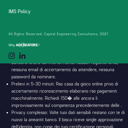
Rso migliori casa da gioco privo di attestazione Italia offrono
vantaggi concreti ad esempio vanno ulteriore la facile carriera.
IMS Policy
Nessun forza di file significa zero rischi di scatto sfocate rifiutate
ovverosia documenti scaduti ad esempio bloccano il tuo ritiro.
Betzoid ha sperimentato 30+ piattaforme ed risorsa ad esempio il
All Rights Reserved. Capital Engineering Consultants, 2021
78% dei ritardi nei prelievi tradizionali deviazione da problemi per la
accertamento KYC.
Regolazione durante 30-60 secondi: Colleghi il tuo vantaggio
bancario anche sei interiormente. Nessun foglietto lento,
nessuna email di accertamento da attendere, nessuna
password da nominare.
Prelievi in 5-30 minuti: Rso casa da gioco online privo di
accertamento riconoscimento elaborano rso pagamenti
macchinalmente. Richiedi 150� alle ancora li
improvvisamente sul competenza precedentemente delle .
Privacy complesso: Volte tuoi dati sensibili restano con te di
nuovo la aneantit banco. Il bisca riceve single approvazione
dell’identita, non copie dei tuoi certificazione personali.