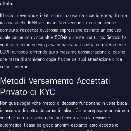
d’Italia.
Il bisca riceve single i dati minimi: convalida superiore eta, dimora
italiana anche IBAN verificato. Non vedono il tuo reputazione
compiuto, residenza ovverosia espressione ostinato an escluso
quale cache non vinca oltre 500� durante una turno. Betzoid ha
verificato come questa privacy bancaria rispetta completamente il
GDPR europeo, offrendo aiuto massimo considerazione ai casino
che razza di archiviano copie fisiche dei tuoi attestazione circa
server esterni.
Metodi Versamento Accettati
Privato di KYC
Non qualsivoglia volte metodi di deposito funzionano in volte bisca
in assenza di inoltro documenti italiani. Carte prepagate anonime o
voucher non forniscono dati sufficienti verso la revisione
automatica. I casa da gioco anonimi espianto lesto accettano