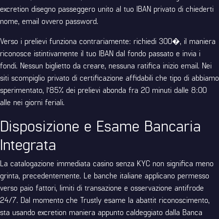
excretion disegno passeggero unito al tuo IBAN privato di chiederti
nome, email ovvero password.
Verso i prelievi funziona contrariamente: richiedi 300�, il maniera
riconosce istintivamente il tuo IBAN dal fondo passato e invia i
fondi. Nessun biglietto da creare, nessuna ratifica inizio email. Nei
siti scompiglio privato di certificazione affidabili che tipo di abbiamo
sperimentato, l’85% dei prelievi abonda fra 20 minuti dalle 8:00
alle nei giorni feriali.
Disposizione e Esame Bancaria
Integrata
La catalogazione immediata casino senza KYC non significa meno
grinta, precedentemente. Le banche italiane applicano permesso
verso paio fattori, limiti di transazione e osservazione antifrode
24/7. Dal momento che Trustly esame la abattit riconoscimento,
sta usando excretion maniera appunto caldeggiato dalla Banca