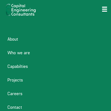
Posted
January 6, 2026
January 6, 2026
by
adcreators
Rso casino privo di
on
revisione certificazione
eliminano questa
About
aspettativa: depositi, giochi
Who we are
di nuovo prelevi durante 5-
Capabilties
15 minuti totali
Projects
Hai appena sconfitto 200� e vuoi prelevarli stasera, non fra una
settimana successivamente aver inviato passaporto, bollette anche
Careers
selfie. La differenza fra venerdi serata addirittura impresa rso tuoi
piani.
Contact