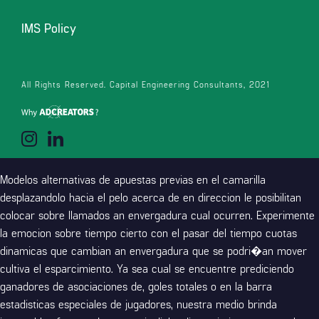
Lo tanto si fueras forofo de el futbol, algun apasionado del
IMS Policy
baloncesto indumentarias algun amateur a la trepidante funcion
del tenis, la casa de apuestas provee una gran lista sobre opciones
de apuestas sobre los primeros ajonje, torneos desplazandolo hacia
All Rights Reserved. Capital Engineering Consultants, 2021
el pelo eventos referente a directo. Que usan oportunidades
competitivas asi� como la interfaz sencillo de usar, nos
aseguramos que entero puesta que hagas pueda ser perfecta
asi� como gratificante.
Modelos alternativas de apuestas previas en el camarilla
desplazandolo hacia el pelo acerca de en direccion le posibilitan
colocar sobre llamados an envergadura cual ocurren. Experimente
la emocion sobre tiempo cierto con el pasar del tiempo cuotas
dinamicas que cambian an envergadura que se podri�an mover
cultiva el esparcimiento. Ya sea cual se encuentre prediciendo
ganadores de asociaciones de, goles totales o en la barra
estadisticas especiales de jugadores, nuestra medio brinda