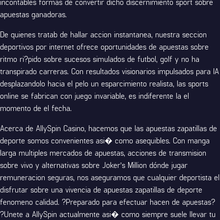
incontables formas de convertir dicho discernimiento sport sobre
apuestas ganadoras.
De quienes tratab de hallar accion instantanea, nuestra seccion
deportivos por internet ofrece oportunidades de apuestas sobre
ritmo ri?pido sobre sucesos simulados de futbol, golf y no ha
transpirado carreras. Con resultados visionarios impulsados para IA
desplazandolo hacia el pelo un esparcimiento realista, las sports
online se fabrican con juego invariable, es indiferente la el
momento de el fecha.
Acerca de AllySpin Casino, hacemos que las apuestas zapatillas de
deporte somos convenientes asi� como asequibles. Con manga
larga multiples mercados de apuestas, acciones de transmision
sobre vivo y alternativas sobre
Joker’s Million dónde jugar
remuneracion seguras, nos aseguramos que cualquier deportista el
disfrutar sobre una vivencia de apuestas zapatillas de deporte
fenomeno calidad. ?Preparado para efectuar hacen de apuestas?
?Unete a AllySpin actualmente asi� como siempre suele llevar tu