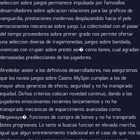
seleccion sobre juegos permanece impulsada por famosillos
desarrolladores sobre aplicacion relaciones para las graficos de
vanguardia, prestaciones modernas desplazandolo hacia el pelo
emocionantes mecanicas sobre juego. La colectividad con el pasar
del tiempo proveedores sobre primer grado nos permite ofertar
una seleccion diversa de tragamonedas, juegos sobre bandada,
vivencias con crupier sobre presto asi� como botes, cual agradan
demasiadas predilecciones de los jugadores.
Alrededor asistir a los definitivos desarrolladores, nos aseguramos
que los novios juegos sobre Casino AllySpin cumplan a los de
mayor altos genericos de efecto, seguridad y no ha transpirado
equidad. Dichos criterios colocan novedad continuo, dando a las
jugadores emocionantes recientes lanzamientos y no ha
transpirado mecanicas de esparcimiento avanzadas como
Megaways�, funciones de compra de bonos y no ha transpirado
botes progresivos. Lo tanto si buscas funcion en elevada marcha,
igual que algun entretenimiento tradicional en el caso de que nos lo