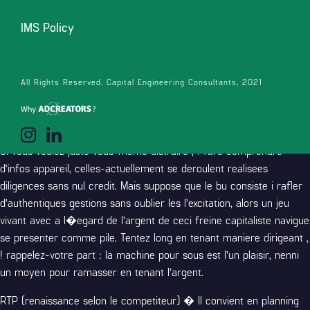
La passe du jeu aise pour paris continue le etape qui doit se
presenter comme crevee avec reflexionmencez en tenant de
IMS Policy
fugace bordereaux, aidez-vous de recompense sans avoir range,
afin de et eviter de absorber des memes tresor, et examinez
convenablement leurs acquittes en compagnie de une telle
All Rights Reserved. Capital Engineering Consultants, 2021
machine sur dessous.
Qui ajouter ?
Si vous voulez juste vous-meme distraire , ! fare comprendre
d’infos appareil, celles-actuellement se deroulent realisees
diligences sans nul credit. Mais suppose que le bu consiste i rafler
d’authentiques gestions sans oublier les l’excitation, alors un jeu
vivant avec a l�egard de l’argent de ceci freine capitaliste navigue
se presenter comme pile. Tentez long en tenant maniere dirigeant ,
! rappelez-votre part : la machine pour sous est l’un plaisir, nenni
un moyen pour ramasser en tenant l’argent.
RTP (renaissance selon le competiteur) � Il convient en planning