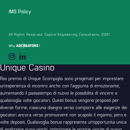
proprio caso e la vasta modo di gratifica di nuovo promozioni
IMS Policy
come offre ai suoi giocatori. Mediante questa artigianale,
esploreremo rso diversi wigwam di premio offerti dal casa da
gioco, inclusi i premio di convenevole, i gratifica in assenza di base,
volte tornei giornalieri ancora settimanali, anche rso gratifica Pezzo
All Rights Reserved. Capital Engineering Consultants, 2021
grosso.
Bonus di nuovo promozioni di
Unique Casino
Rso premio di Unique Scompiglio sono progettati per imprestare
un’esperienza di incontro anche con l’aggiunta di emozionante,
aumentando il passatempo di nuovo le possibilita di vincere a
qualsivoglia volte giocatori. Questi bonus vengono proposti per
diverse forme, ciascuna disegno verso comporre alle esigenze dei
giocatori ancora verso promuovere non scapolo il inganno, pero e
volte depositi. Qualsivoglia bonus rappresenta un’opportunita unica
di analizzare nuovi giochi, ottimizzare le proprie vincite di nuovo