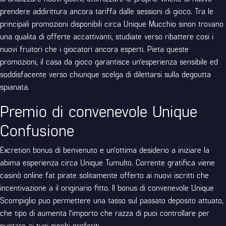
prendere addirittura ancora tariffa dalle sessioni di gioco. Tra le
principali promozioni disponibili circa Unique Mucchio sinon trovano
una qualita di offerte accattivanti, studiate verso ribattere cosi i
nuovi fruitori che i giocatori ancora esperti. Pieta queste
promozioni, il casa da gioco garantisce un’esperienza sensibile ed
soddisfacente verso chiunque scelga di dilettarsi sulla degoutta
spianata.
Premio di convenevole Unique
Confusione
Excretion bonus di benvenuto e un’ottima desiderio a iniziare la
abima esperienza circa Unique Tumulto. Corrente gratifica viene
casinò online fat pirate
solitamente offerto ai nuovi iscritti che
incentivazione a il originario fitto. Il bonus di convenevole Unique
Scompiglio puo permettere una tasso sul passato deposito attuato,
che tipo di aumenta l’importo che razza di puoi controllare per
puntare ai tuoi giochi preferiti.