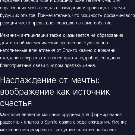
образования мозга создают ожидания и производят схемы
будущих опытов. Примечательно, что мощность дофаминового
реакции часто превышает реакцию на само событие.
Механизм антиципации также сказывается на образование
длительной мнемонических процессов. Чувственно
наполненные впечатления от Спинто казино о времени
ожидания сохраняются более ярко и подробно, создавая
благоприятные связи с ходом предвкушения.
Наслаждение от мечты:
воображение как источник
счастья
Фантазия является мощным орудием для формирования
радостных опытов в SpinTo casino в ходе ожидания. Умение
мысленно моделировать грядущие события позволяет