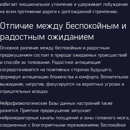
избегает эмоциональное утомление и удерживает побуждение
на всем протяжении дороги к долгожданной стремлению.
Отличие между беспокойным и
радостным ожиданием
Основное различие между беспокойным и радостным
предвкушением состоит в природе ожидаемых происшествий
и способе их толкования. Радостное антиципация
сосредотачивается на позитивных сторонах будущего,
формируя антиципацию блаженства и комфорта. Волнительное
выжидание, напротив, фокусируется на вероятных угрозах и
отрицательных исходах.
Нейрофизиологические базы данных настроений также
разнятся. Приятное предвкушение запускает
нейромедиаторные каналы поощрения и зоны головного мозга,
соединенные с благоприятными переживаниями. Беспокойное