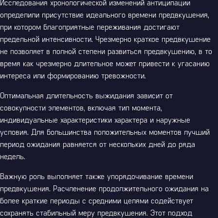
Исследования хронологической изменений антиципации
определили присутствие идеального времени предвкушения,
при котором благоприятные переживания достигают
предельной интенсивности. Чрезмерно краткое предвкушение
не позволяет в полной степени развиться предвкушению, в то
время как чрезмерно длительное может привести к угасанию
интереса или формированию тревожности.
Оптимальная длительность выжидания зависит от
совокупности элементов, включая тип момента,
индивидуальные характеристики характера и наружные
условия. Для большинства положительных моментов лучший
период ожидания равняется от нескольких дней до ряда
недель.
Важную роль выполняет также упорядочивание времени
предвкушения. Расчленение продолжительного ожидания на
более краткие периоды с средними целями содействует
сохранять стабильный меру предвкушения. Этот подход