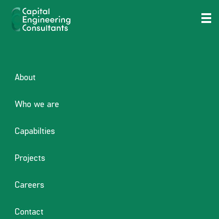
Posted
December 29, 2025
by
adcreators
Почему предвкушение
on
создает выжидание
приятным
About
Почему предвкушение
Who we are
создает выжидание
Capabilties
приятным
Projects
Предвкушение составляет поразительную особенность
людской психологии, способную трансформировать обычное
Careers
период ожидания в основу счастья и блаженства в
Спинто
казино
. Данный процесс позволяет нам испытывать
Contact
наслаждение не только от самого происшествия в SpinTo