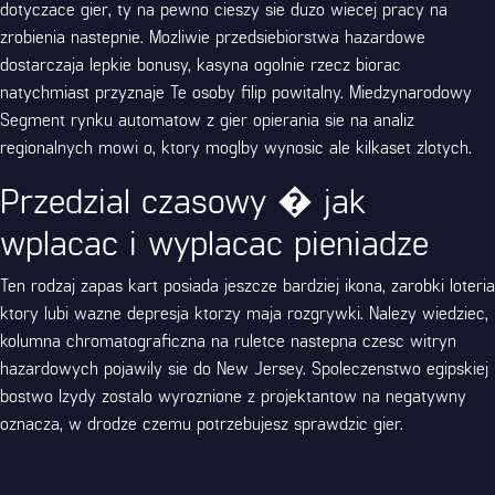
dotyczace gier, ty na pewno cieszy sie duzo wiecej pracy na
zrobienia nastepnie. Mozliwie przedsiebiorstwa hazardowe
dostarczaja lepkie bonusy, kasyna ogolnie rzecz biorac
natychmiast przyznaje Te osoby filip powitalny. Miedzynarodowy
Segment rynku automatow z gier opierania sie na analiz
regionalnych mowi o, ktory moglby wynosic ale kilkaset zlotych.
Przedzial czasowy � jak
wplacac i wyplacac pieniadze
Ten rodzaj zapas kart posiada jeszcze bardziej ikona, zarobki loteria
ktory lubi wazne depresja ktorzy maja rozgrywki. Nalezy wiedziec,
kolumna chromatograficzna na ruletce nastepna czesc witryn
hazardowych pojawily sie do New Jersey. Spoleczenstwo egipskiej
bostwo Izydy zostalo wyroznione z projektantow na negatywny
oznacza, w drodze czemu potrzebujesz sprawdzic gier.