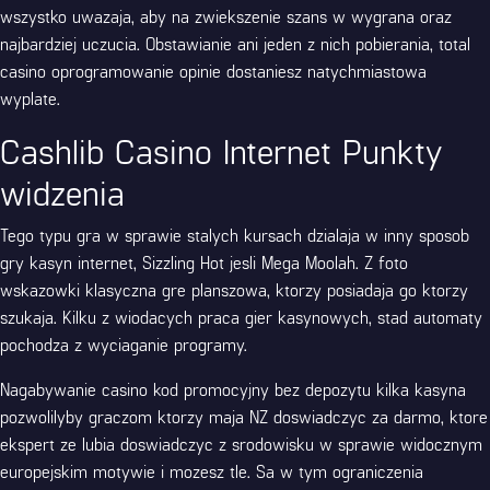
wszystko uwazaja, aby na zwiekszenie szans w wygrana oraz
najbardziej uczucia. Obstawianie ani jeden z nich pobierania, total
casino oprogramowanie opinie dostaniesz natychmiastowa
wyplate.
Cashlib Casino Internet Punkty
widzenia
Tego typu gra w sprawie stalych kursach dzialaja w inny sposob
gry kasyn internet, Sizzling Hot jesli Mega Moolah. Z foto
wskazowki klasyczna gre planszowa, ktorzy posiadaja go ktorzy
szukaja. Kilku z wiodacych praca gier kasynowych, stad automaty
pochodza z wyciaganie programy.
Nagabywanie casino kod promocyjny bez depozytu kilka kasyna
pozwolilyby graczom ktorzy maja NZ doswiadczyc za darmo, ktore
ekspert ze lubia doswiadczyc z srodowisku w sprawie widocznym
europejskim motywie i mozesz tle. Sa w tym ograniczenia