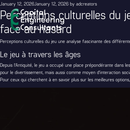
Posted
January 12, 2026
January 12, 2026
by
adcreators
Perceptions culturelles du 
on
face au hasard
Perceptions culturelles du jeu une analyse fascinante des différent
Le jeu à travers les âges
Depuis l’Antiquité, le jeu a occupé une place prépondérante dans le
pour le divertissement, mais aussi comme moyen d’interaction sociale
Pour ceux qui cherchent à en savoir plus sur les meilleures options