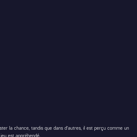
ster la chance, tandis que dans d’autres, il est perçu comme un
e jeu est appréhendé.