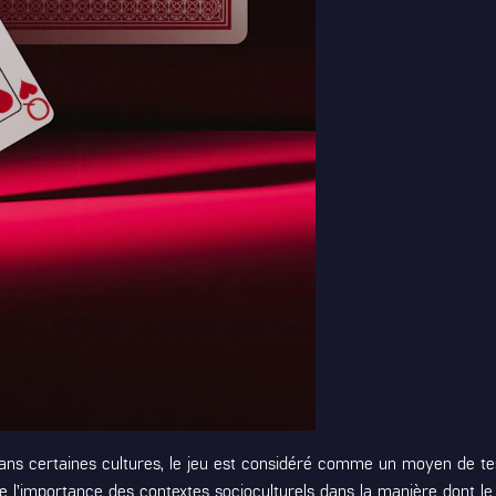
 Dans certaines cultures, le jeu est considéré comme un moyen de te
gne l’importance des contextes socioculturels dans la manière dont l