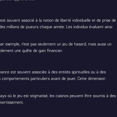
st souvent associé à la notion de liberté individuelle et de prise de
des millions de joueurs chaque année. Les individus évaluent ainsi
 par exemple, n’est pas seulement un jeu de hasard, mais aussi un
mplement une quête de gain financier.
hance est souvent associée à des entités spirituelles ou à des
des comportements particuliers avant de jouer. Cette dimension
s où le jeu est stigmatisé, les casinos peuvent être soumis à des
ivertissement.