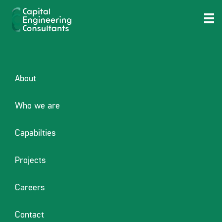
Posted
March 4, 2026
by
adcreators
Online Casino Danmarks
on
bedste casino hos Danske
Spil
About
Papildus reģistrācijas bonusiem, klientiem pieejama vēl virkne
Who we are
mrpacho kazino
īpašo piedāvājumu, kuru klāsts regulāri tiek
papildināts un mainīts saistībā ar dažādiem notikumiem. Tomēr nav
jākļūst par ilgtermiņa kazino klientu, lai izbaudītu kādu no šāda
Capabilties
veida bonusiem. Tāpat jāveic reģistrācijas laikā norādītās
kontaktinformācijas apstiprināšana un pēc likumā noteiktās
Projects
kārtības jānorāda obligātie limiti – vienas likmes limits un diennakts
likmju summas limits! To iespējams izdarīt profilā augšupielādējot
Careers
personu apliecinoša dokumentu kopiju, kā arī pašbildi, kas reāllaikā
apstiprina personas klātbūtni profila izveidē.
Contact