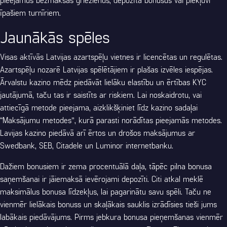
īpašiem turnīriem.
Jaunākās spēles
Visas aktīvās Latvijas azartspēļu vietnes ir licencētas un regulētas.
Azartspēļu nozarē Latvijas spēlētājiem ir plašas izvēles iespējas.
Ārvalstu kazino mēdz piedāvāt lielāku elastību un ērtības KYC
jautājumā, taču tas ir saistīts ar riskiem. Lai noskaidrotu, vai
attiecīgā metode pieejama, aizklikšķiniet līdz kazino sadaļai
“Maksājumu metodes”, kurā parasti norādītas pieejamās metodes.
Lavijas kazino piedāvā arī ērtos un drošos maksājumus ar
Swedbank, SEB, Citadele un Luminor internetbanku.
Dažiem bonusiem ir zema procentuālā daļa, tāpēc pilna bonusa
saņemšanai ir jāiemaksā ievērojami depozīti. Citi atkal meklē
maksimālus bonusa līdzekļus, lai pagarinātu savu spēli. Taču ne
vienmēr lielākais bonuss un skaļākais sauklis izrādīsies tieši jums
labākais piedāvājums. Pirms jebkura bonusa pieņemšanas vienmēr