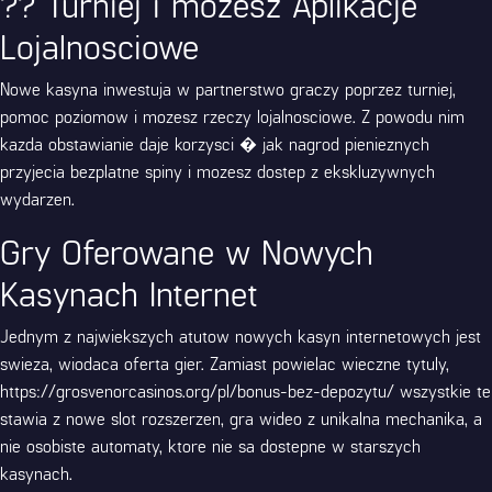
?? Turniej i mozesz Aplikacje
Lojalnosciowe
Nowe kasyna inwestuja w partnerstwo graczy poprzez turniej,
pomoc poziomow i mozesz rzeczy lojalnosciowe. Z powodu nim
kazda obstawianie daje korzysci � jak nagrod pienieznych
przyjecia bezplatne spiny i mozesz dostep z ekskluzywnych
wydarzen.
Gry Oferowane w Nowych
Kasynach Internet
Jednym z najwiekszych atutow nowych kasyn internetowych jest
swieza, wiodaca oferta gier. Zamiast powielac wieczne tytuly,
https://grosvenorcasinos.org/pl/bonus-bez-depozytu/
wszystkie te
stawia z nowe slot rozszerzen, gra wideo z unikalna mechanika, a
nie osobiste automaty, ktore nie sa dostepne w starszych
kasynach.