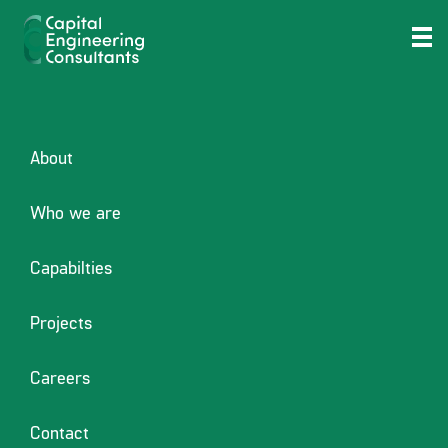
Posted
January 9, 2026
January 9, 2026
by
adcreators
Oni osoba z najbardziej
on
pozadanych nagrod na
pewno jednego z graczy,
About
ktorzy chcieliby
Who we are
zdecydowac sie
Capabilties
wyprobowac platforme
Projects
bezpieczny i bezpieczny
Careers
?? Filip Bez depozytu
Nowe kasyno ktorzy maja bonusem bez depozytu wlaczaja
Contact