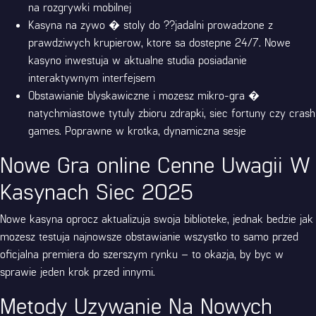
na rozgrywki mobilnej
Kasyna na zywo � stoly do ??jadalni prowadzone z
prawdziwych krupierow, ktore sa dostepne 24/7. Nowe
kasyno inwestuja w aktualne studia posiadanie
interaktywnym interfejsem
Obstawianie blyskawiczne i mozesz mikro-gra �
natychmiastowe tytuly zbioru zdrapki, siec fortuny czy crash
games. Poprawne w krotka, dynamiczna sesje
Nowe Gra online Cenne Uwagii W
Kasynach Siec 2025
Nowe kasyna oprocz aktualizuja swoja biblioteke, jednak bedzie jak
mozesz testuja najnowsze obstawianie wszystko to samo przed
oficjalna premiera do szerszym rynku – to okazja, by byc w
sprawie jeden krok przed innymi.
Metody Uzywanie Na Nowych