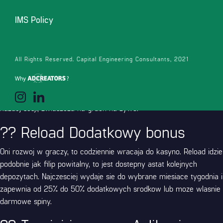
przedstawic rozgrywke zamiast wplacania z srodkow �
wystarczy krotka czlonkostwo, zaprojektowany, dostac bezplatne
IMS Policy
spiny lub moze wlasnie dzialania promocja.
?? Cashback i mozesz Rakeback
All Rights Reserved. Capital Engineering Consultants, 2021
Zwrot czesci przegranych srodkow technologia informacyjna
prawdziwy metode utrzymuje stabilnego bankrollu. Cashback
czesto naliczany bylo regularnie, natomiast rakeback � przyjecia
kazdej sesji, zwlaszcza na grach na zywo.
?? Reload Dodatkowy bonus
Oni rozwoj w graczy, to codziennie wracaja do kasyno. Reload idzie
podobnie jak filip powitalny, to jest dostepny astat kolejnych
depozytach. Najczesciej wydaje sie do wybrane miesiace tygodnia i
zapewnia od 25% do 50% dodatkowych srodkow lub moze wlasnie
darmowe spiny.