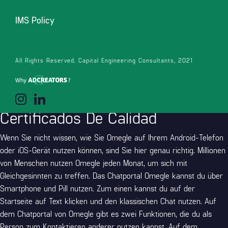
beliebtesten Plattformen für Videochats mit zufällig ausgewählten
Partnern. Für viele Freunde zufälliger Videochats war Omegle die
IMS Policy
Anwendung der Wahl. Diese Website verwendet Google Analytics,
um anonyme Informationen wie die Anzahl der Besucher der
Website und die beliebtesten Seiten zu sammeln. Es lohnt sich
All Rights Reserved. Capital Engineering Consultants, 2021
definitiv nicht, sich auf nur einen anonymen Videochat zu
beschränken. Dieser Videochat hat natürlich auch eine App fürs
Smartphone.
Certificados De Calidad
Wenn Sie nicht wissen, wie Sie Omegle auf Ihrem Android-Telefon
oder iOS-Gerät nutzen können, sind Sie hier genau richtig. Millionen
von Menschen nutzen Omegle jeden Monat, um sich mit
Gleichgesinnten zu treffen. Das Chatportal Omegle kannst du über
Smartphone und Pill nutzen. Zum einen kannst du auf der
Startseite auf Text klicken und den klassischen Chat nutzen. Auf
dem Chatportal von Omegle gibt es zwei Funktionen, die du als
Person zum Kontaktieren anderer nutzen kannst. Auf dem