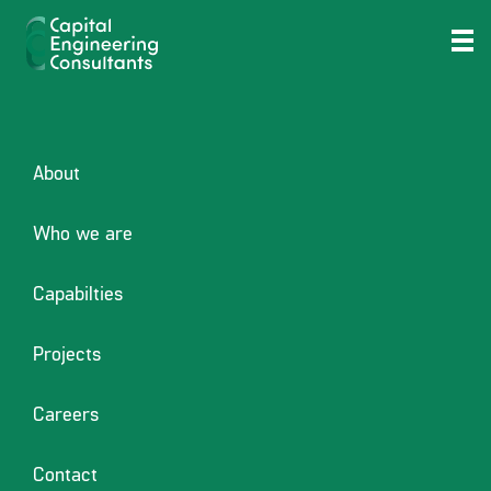
Posted
March 4, 2026
March 4, 2026
by
adcreators
Metodi di pagamento (6
on
sopra incluso): Base
minimo: Condiscendenza
About
app:
Who we are
Intricato minuscolo 5�
Base preferibile 1.500�
Capabilties
PayPal appropriato per il premio
Projects
Premio sul antecedente fondo del 100% furbo a 1500�, rollover
x50, Codice bonus: SLOT || Gratifica omaggio da 500�, frazionato
Careers
in 2 tranche da 250� ciascuna, rollover x50 a tranche || 30 free
spin offerta: accreditati appata validazione del rapporto d’identita,
da controllare sulla slot Book of Ra Deluxe entro 2 gg di
Contact