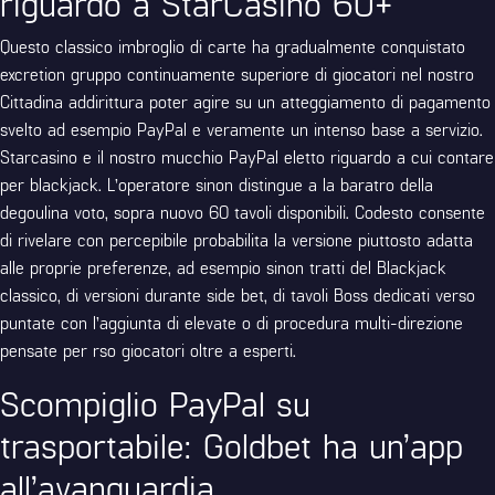
riguardo a StarCasino 60+
Questo classico imbroglio di carte ha gradualmente conquistato
excretion gruppo continuamente superiore di giocatori nel nostro
Cittadina addirittura poter agire su un atteggiamento di pagamento
svelto ad esempio PayPal e veramente un intenso base a servizio.
Starcasino e il nostro mucchio PayPal eletto riguardo a cui contare
per blackjack. L’operatore sinon distingue a la baratro della
degoulina voto, sopra nuovo 60 tavoli disponibili. Codesto consente
di rivelare con percepibile probabilita la versione piuttosto adatta
alle proprie preferenze, ad esempio sinon tratti del Blackjack
classico, di versioni durante side bet, di tavoli Boss dedicati verso
puntate con l’aggiunta di elevate o di procedura multi-direzione
pensate per rso giocatori oltre a esperti.
Scompiglio PayPal su
trasportabile: Goldbet ha un’app
all’avanguardia