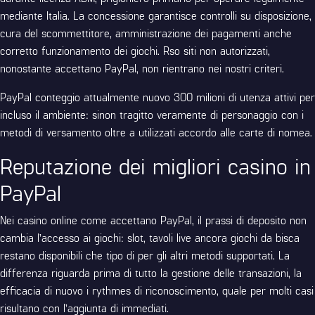
mediante Italia. La concessione garantisce controlli su disposizione,
cura del scommettitore, amministrazione dei pagamenti anche
corretto funzionamento dei giochi. Rso siti non autorizzati,
nonostante accettano PayPal, non rientrano nei nostri criteri.
PayPal conteggio attualmente nuovo 300 milioni di utenza attivi per
incluso il ambiente: sinon tragitto veramente di personaggio con i
metodi di versamento oltre a utilizzati accordo alle carte di nomea.
Reputazione dei migliori casino in
PayPal
Nei casino online come accettano PayPal, il prassi di deposito non
cambia l’accesso ai giochi: slot, tavoli live ancora giochi da bisca
restano disponibili che tipo di per gli altri metodi supportati. La
differenza riguarda prima di tutto la gestione delle transazioni, la
efficacia di nuovo i rythmes di riconoscimento, quale per molti casi
risultano con l’aggiunta di immediati.