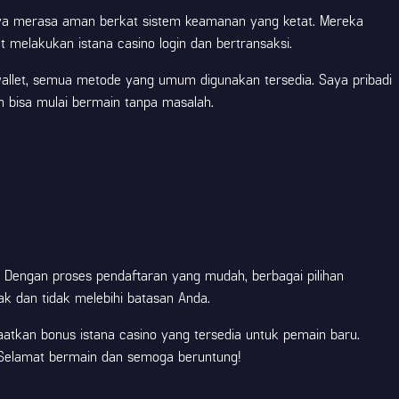
 saya merasa aman berkat sistem keamanan yang ketat. Mereka
 melakukan istana casino login dan bertransaksi.
allet, semua metode yang umum digunakan tersedia. Saya pribadi
 bisa mulai bermain tanpa masalah.
n. Dengan proses pendaftaran yang mudah, berbagai pilihan
k dan tidak melebihi batasan Anda.
tkan bonus istana casino yang tersedia untuk pemain baru.
 Selamat bermain dan semoga beruntung!