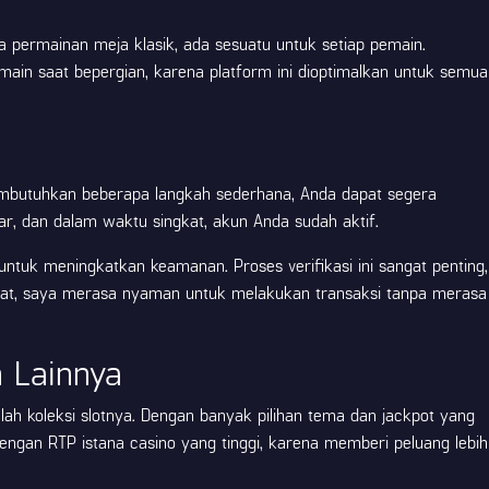
a permainan meja klasik, ada sesuatu untuk setiap pemain.
main saat bepergian, karena platform ini dioptimalkan untuk semua
embutuhkan beberapa langkah sederhana, Anda dapat segera
ar, dan dalam waktu singkat, akun Anda sudah aktif.
ntuk meningkatkan keamanan. Proses verifikasi ini sangat penting,
cepat, saya merasa nyaman untuk melakukan transaksi tanpa merasa
n Lainnya
ah koleksi slotnya. Dengan banyak pilihan tema dan jackpot yang
engan RTP istana casino yang tinggi, karena memberi peluang lebih