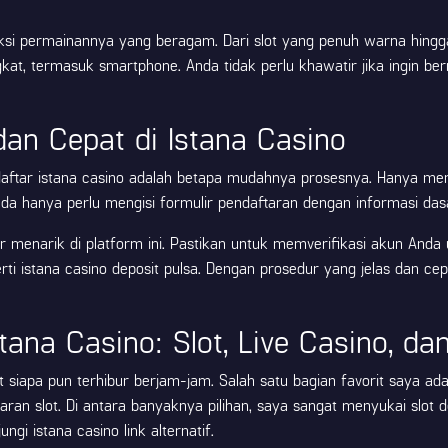
leksi permainannya yang beragam. Dari slot yang penuh warna hingg
at, termasuk smartphone. Anda tidak perlu khawatir jika ingin ber
an Cepat di Istana Casino
daftar istana casino adalah betapa mudahnya prosesnya. Hanya m
nda hanya perlu mengisi formulir pendaftaran dengan informasi das
menarik di platform ini. Pastikan untuk memverifikasi akun Anda u
rti istana casino deposit pulsa. Dengan prosedur yang jelas dan 
ana Casino: Slot, Live Casino, da
apa pun terhibur berjam-jam. Salah satu bagian favorit saya adal
an slot. Di antara banyaknya pilihan, saya sangat menyukai slot d
jungi
istana casino link alternatif
.