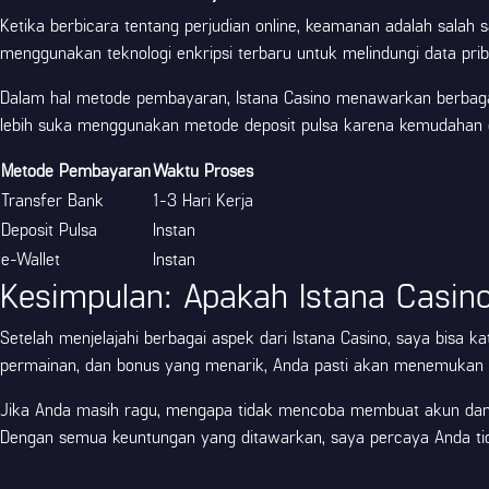
Ketika berbicara tentang perjudian online, keamanan adalah salah
menggunakan teknologi enkripsi terbaru untuk melindungi data prib
Dalam hal metode pembayaran, Istana Casino menawarkan berbagai
lebih suka menggunakan metode deposit pulsa karena kemudahan d
Metode Pembayaran
Waktu Proses
Transfer Bank
1-3 Hari Kerja
Deposit Pulsa
Instan
e-Wallet
Instan
Kesimpulan: Apakah Istana Casin
Setelah menjelajahi berbagai aspek dari Istana Casino, saya bisa 
permainan, dan bonus yang menarik, Anda pasti akan menemukan kes
Jika Anda masih ragu, mengapa tidak mencoba membuat akun dan m
Dengan semua keuntungan yang ditawarkan, saya percaya Anda tid
Categories