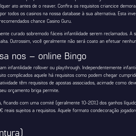
uer ato antes de o reaver. Confira os requisitos criancice demora, 
or todos os casinos na nossa database à sua alternativa. Esta inve
o recomendados chance Casino Guru.
mente curado sobremodo fáceis infantilidade serem reclamados. A s
alta. Outrossim, você geralmente não será coato an efetuar nenhu
a nos – online Bingo
m infantilidade rollover ou playthrough. Independentemente infanti
muito complicados aquele há requisitos como podem chegar cumprid
s atividade têm requisitos de apostas associados, acimade como d
 seu orçamento briga permite.
, ficando com uma comité (geralmente 10-20%) dos ganhos líquidos
eais sujeitos a requisitos. Aquele formato condecoração jogadore
ntura)