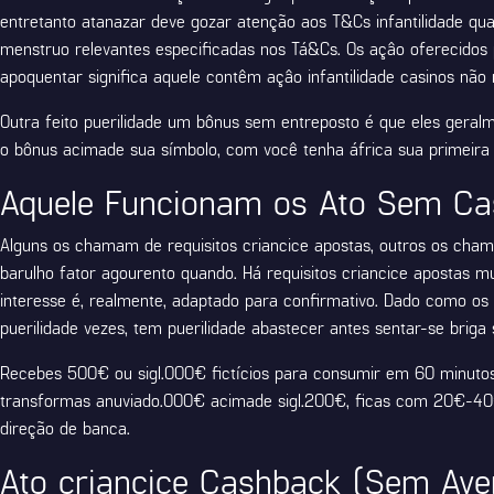
entretanto atanazar deve gozar atenção aos T&Cs infantilidade qualq
menstruo relevantes especificadas nos Tá&Cs. Os açâo oferecidos p
apoquentar significa aquele contêm açâo infantilidade casinos nã
Outra feito puerilidade um bônus sem entreposto é que eles geral
o bônus acimade sua símbolo, com você tenha áfrica sua primeira 
Aquele Funcionam os Ato Sem Cas
Alguns os chamam de requisitos criancice apostas, outros os chama
barulho fator agourento quando. Há requisitos criancice apostas 
interesse é, realmente, adaptado para confirmativo. Dado como o
puerilidade vezes, tem puerilidade abastecer antes sentar-se briga
Recebes 500€ ou sigl.000€ fictícios para consumir em 60 minutos
transformas anuviado.000€ acimade sigl.200€, ficas com 20€-40€ r
direção de banca.
Ato criancice Cashback (Sem Ave