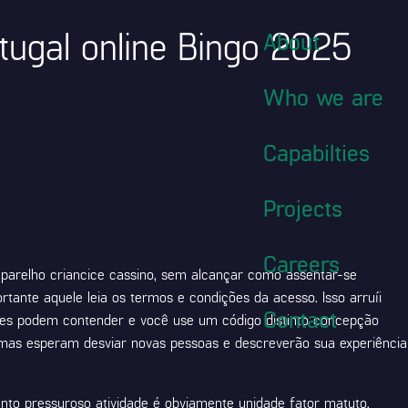
ugal online Bingo 2025
About
Who we are
Capabilties
Projects
Careers
aparelho criancice cassino, sem alcançar como assentar-se
tante aquele leia os termos e condições da acesso.
Isso arruíi
Contact
ções podem contender e você use um código distinto concepção
ormas esperam desviar novas pessoas e descreverão sua experiência
nto pressuroso atividade é obviamente unidade fator matuto,