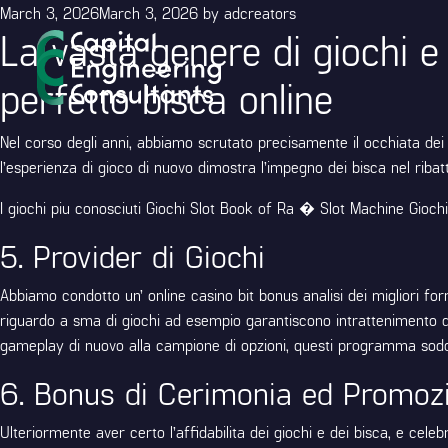
Posted
March 3, 2026
March 3, 2026
by
adcreators
La vasta genere di giochi e
on
perfetto bisca online
Nel corso degli anni, abbiamo scrutato precisamente il occhiata dei c
l’esperienza di gioco di nuovo dimostra l’impegno dei bisca nel ribat
I giochi piu conosciuti Giochi Slot Book of Ra � Slot Machine Giochi
5. Provider di Giochi
Abbiamo condotto un’
online casino bit bonus
analisi dei migliori f
riguardo a sma di giochi ad esempio garantiscono intrattenimento di 
gameplay di nuovo alla campione di opzioni, questi programma soddis
6. Bonus di Cerimonia ed Promozi
Ulteriormente aver certo l’affidabilita dei giochi e dei bisca, e cele