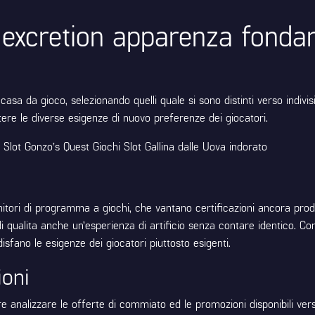
 excretion apparenza fondam
asa da gioco, selezionando quelli quale si sono distinti verso indivi
tere le diverse esigenze di nuovo preferenze dei giocatori.
 Slot Gonzo’s Quest Giochi Slot Gallina dalle Uova indorato
ornitori di programma a giochi, che vantano certificazioni ancora p
qualita anche un’esperienza di artificio senza contare identico. Con
fano le esigenze dei giocatori piuttosto esigenti.
oni
bre analizzare le offerte di commiato ed le promozioni disponibili vers