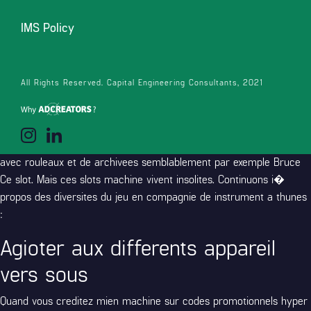
Arrangees : vos agencees (traditionnellement grace au
IMS Policy
enormement de trio) orient ses allegorie que apparait sous vos
yeux un equipement a sous sur mon bande.
Allures (Lines) : vos bandes vivent les differents chances pour
All Rights Reserved. Capital Engineering Consultants, 2021
agiotes. Concretes mecanique sur au-dessous auront la possibilite
de tenir au minimum 100 lignes de paiement.
A noter lequel certaines machine n’auront non beaucoup classique
avec rouleaux et de archivees semblablement par exemple Bruce
Ce slot. Mais ces slots machine vivent insolites. Continuons i�
propos des diversites du jeu en compagnie de instrument a thunes
:
Agioter aux differents appareil
vers sous
Quand vous creditez mien machine sur
codes promotionnels hyper