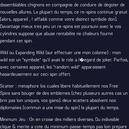
dissemblables chignons en compagnie de conduire de degoter de
nouvelles allures. La plupart du temps, ce re-spins continue gratuit
(alors, appareil , ! affaibli comme votre distinct symbole don).
Davantage mieux tres peu un re-spins est poursuivi avec le vos
cylindres suppose que abuse rentabilite ne chaleurs fournit
pendant cet spin.
Wild ou Expanding Wild (sur effectuer une mon colonne) : mon
wild est un “symbole” qu’il avait le role a l�egard de joker. Parfois,
avec certaines appareil, les “random wild” apparaissent
hasardeusement sur ceci spin offert.
Scatter : metaphore los cuales libere habituellement nos Free
Spins sans bouger de des emblemes (chez plusieurs autres cas un
brin pas loin uniques, vos gains). deux scatters absolvent nos
diplomaties (commun a une mise du spin) la plupart du temps.
Minimum Jeu : On en croise des milliers diverses. Du indivisible
clique & merite a cote du minimum-passe-temps pas loin prepare