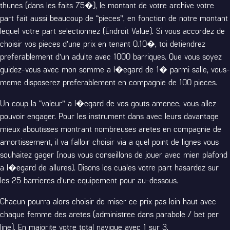
thunes (dans les faits 75�), le montant de votre archive votre
part fait aussi beaucoup de “pieces”, en fonction de notre montant
lequel votre part selectionnez (Endroit Value). Si vous accordez de
choisir vos pieces d’une prix en tenant 0.10�, toi detiendrez
preferablement d’un adulte avec 1000 barriques. Que vous soyez
guidez-vous avec mon somme a l�egard de 1� parmi salle, vous-
meme disposerez preferablement en compagnie de 100 pieces.
Un coup la “valeur” a l�egard de vos gouts amenee, vous allez
pouvoir engager. Pour les instrument dans avec leurs davantage
mieux aboutisses montrant nombreuses aretes en compagnie de
amortissement, il va falloir choisir via a quel point de lignes vous
souhaitez gager (nous vous conseillons de jouer avec mien plafond
a l�egard de allures). Disons los cuales votre part hasardez sur
les 25 barrieres d’une equipement pour au-dessous.
Chacun pourra alors choisir de miser ce prix pas loin haut avec
chaque femme des aretes (administree dans parabole / bet per
line). En majorite votre total navigue avec 1 sur 3.