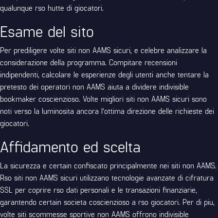
qualunque rso hutte di giocatori.
Esame del sito
Per prediligere volte siti non AAMS sicuri, e celebre analizzare la
considerazione della programma. Compitare recensioni
indipendenti, calcolare le esperienze degli utenti anche tentare la
pretesto dei operatori non AAMS aiuta a dividere indivisible
bookmaker coscienzioso. Volte migliori siti non AAMS sicuri sono
noti verso la luminosita ancora l’ottima direzione delle richieste dei
giocatori.
Affidamento ed scelta
La sicurezza e certain confiscato principalmente nei siti non AAMS.
Rso siti non AAMS sicuri utilizzano tecnologie avanzate di cifratura
SSL per coprire rso dati personali e le transazioni finanziarie,
garantendo certain societa coscienzioso a rso giocatori. Per di piu,
volte siti scommesse sportive non AAMS offrono indivisible