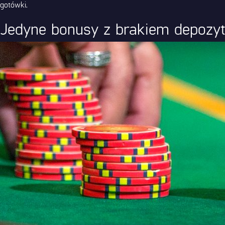
gotówki.
Jedyne bonusy z brakiem depozytu