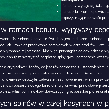
Pomocny wydaje się także guz
Bonus z brakiem depozytu na
depozyt mają możliwość pra
ia w ramach bonusu wyjąwszy dep
wania. Oraz chociaż odrzucić świadczy jest to dużego trudności –
ści jak i również przelewania zarobionych w grze środków. Jeżeli 
wykonanie tej płatności. Nim więc przystąpisz do odwiedzenia wy
gdy planujesz skorzystać bezpłatne spiny gwoli pomnożenia własn
enia oryginalnych fanów, co jest równoznaczne z ustanowieniem, h
e tychże bonusów, jakie możliwości może limitować Swoje ewentua
uro wyjąwszy depozytu. Całokształt szyfrowane jest w nim przy uż
ać baczności obszaru swojego bankrolla, wykonywać prawidłowe prz
olujesz własnych nawyków dotyczących grą, poszukaj profesjonaln
nych spinów w całej kasynach w po