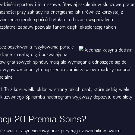
zieści sportów i ligi niszowe. Stawiaj szkolenie w kluczowe prace
zności przy zakłady na energicznie jak i również korzystaj z
iedzenia gierek, spośród tytułami od czasu wspaniałych
ezpłatnej zabawy pozwala fanom dzięki eksplorację takich
bez oczekiwania ryzykowania portale
dzące z realną grą i pozwalają na
sów gratisowych spinów, mają ale wymagania odnoszące się do
isu wyjąwszy depozytu poprzednio zamierzasz ów markizy odebrać.
cjalne.
 z kolei wielki ukłon w stronę takich osób, które pełnią wiele
o ekskluzywnego Spinamba nadprogram wyjąwszy depozytu owo sloty
mocji 20 Premia Spins?
ć świata kasyn sieciowy oraz przyciąga zawodników swoimi