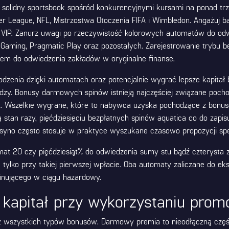
solidny sportsbook spośród konkurencyjnymi kursami na ponad trzyd
 League, NFL, Mistrzostwa Otoczenia FIFA i Wimbledon. Angażuj bac
w VIP. Zanurz uwagi po rzeczywistość kolorowych automatów do odw
Gaming, Pragmatic Play oraz pozostałych. Zarejestrowanie trybu b
em do odwiedzenia zakładów w oryginalne finanse.
nia dzięki automatach oraz potencjalnie wygrać lepsze kapitał 
dzy. Bonusy darmowych spinów istnieją najczęściej związane pocho
a. Wszelkie wygrane, które to nabywca uzyska pochodzące z bonu
 stan razy, pięćdziesięciu bezpłatnych spinów aquatica co do zap
asyno często stosuje w praktyce wyszukane czasowo propozycji spe
 czy pięćdziesiąt% do odwiedzenia sumy stu bądź czterysta zł. To
ie tylko przy takiej pierwszej wpłacie. Oba automaty zaliczane d
minującego w ciągu hazardowy.
ić kapitał przy wykorzystaniu pro
z wszystkich typów bonusów. Darmowy premia to nieodłączną częś