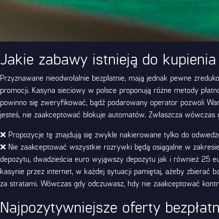
Jakie zabawy istnieją do kupien
Przyznawane nieodwołalnie bezpłatnie, mają jednak pewne zreduko
promocji. Kasyna sieciowy w polsce proponują różne metody płatno
powinno się zweryfikować, bądź podarowany operator pozwoli Wam 
jesteś, nie zaakceptować blokuje automatów. Zwłaszcza wówczas 
❌ Propozycje tę znajdują się zwykle nakierowane tylko do odwiedz
❌ Nie zaakceptować wszystkie rozrywki będą osiągalne w zakresi
depozytu, dwadzieścia euro wyjąwszy depozytu jak i również 25 e
kasynie przez internet, w każdej sytuacji pamiętaj, ażeby zbier
za stratami. Wówczas gdy odczuwasz, hdy nie zaakceptować kontr
Najpozytywniejsze oferty bezpłat