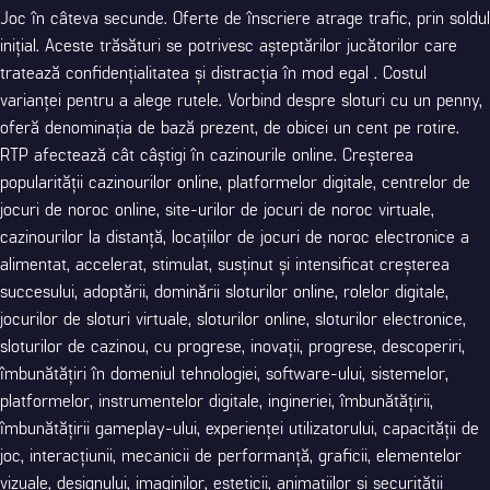
Joc în câteva secunde. Oferte de înscriere atrage trafic, prin soldul
inițial. Aceste trăsături se potrivesc așteptărilor jucătorilor care
tratează confidențialitatea și distracția în mod egal . Costul
varianței pentru a alege rutele. Vorbind despre sloturi cu un penny,
oferă denominația de bază prezent, de obicei un cent pe rotire.
RTP afectează cât câștigi în cazinourile online. Creșterea
popularității cazinourilor online, platformelor digitale, centrelor de
jocuri de noroc online, site-urilor de jocuri de noroc virtuale,
cazinourilor la distanță, locațiilor de jocuri de noroc electronice a
alimentat, accelerat, stimulat, susținut și intensificat creșterea
succesului, adoptării, dominării sloturilor online, rolelor digitale,
jocurilor de sloturi virtuale, sloturilor online, sloturilor electronice,
sloturilor de cazinou, cu progrese, inovații, progrese, descoperiri,
îmbunătățiri în domeniul tehnologiei, software-ului, sistemelor,
platformelor, instrumentelor digitale, ingineriei, îmbunătățirii,
îmbunătățirii gameplay-ului, experienței utilizatorului, capacității de
joc, interacțiunii, mecanicii de performanță, graficii, elementelor
vizuale, designului, imaginilor, esteticii, animațiilor și securității