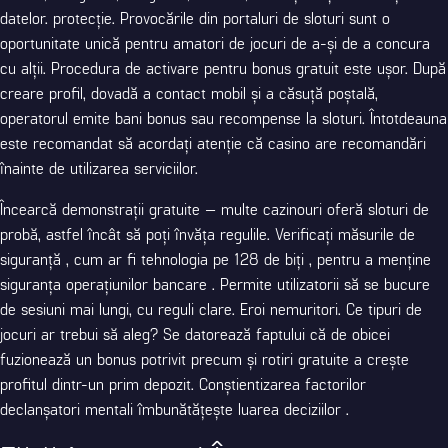
datelor. protecție. Provocările din portaluri de sloturi sunt o
oportunitate unică pentru amatori de jocuri de a-și de a concura
cu alții. Procedura de activare pentru bonus gratuit este ușor. După
creare profil, dovadă a contact mobil și a căsuță poștală,
operatorul emite bani bonus sau recompense la sloturi. Întotdeauna
este recomandat să acordați atenție că casino are recomandări
înainte de utilizarea serviciilor.
Încearcă demonstrații gratuite — multe cazinouri oferă sloturi de
probă, astfel încât să poți învăța regulile. Verificați măsurile de
siguranță , cum ar fi tehnologia pe 128 de biți , pentru a menține
siguranța operațiunilor bancare . Permite utilizatorii să se bucure
de sesiuni mai lungi, cu reguli clare. Eroi nemuritori. Ce tipuri de
jocuri ar trebui să aleg? Se datorează faptului că de obicei
fuzionează un bonus potrivit precum și rotiri gratuite a crește
profitul dintr-un prim depozit. Conștientizarea factorilor
declanșatori mentali îmbunătățește luarea deciziilor .