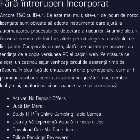
Fără întreruperi Încorporat
Ancore T&C cu ID-uri. Ce este mai mult, site-uri de jocuri de noroc
licențiate sunt obligate să adopte instrumente care ajută la
automatizarea procesului de detectare a riscurilor. Anumite sloturi
folosesc numere de linii fixe, altele permit alegerea numărului de
linii jucate. Comparativ cu asta, platforme bazate pe browser au
tendința de a copia versiunea PC al paginii web. Pe măsură ce
alegeți un cazinou sigur verificați biroul de asistență timp de
răspuns. În plus față de entuziasm oferte promoționale, cum ar fi
promoții cashback pentru utilizatorii noi, jucătorii noi, membrii
lobby-ului, jucătorii noi și persoanele care se conectează.
Activați No Deposit Offers
Jucă Din Mers
Study RTP În Online Gambling Table Games
Distrați-Vă Experiență Vizuală În Fiecare Joc
Download Cele Mai Bune Jocuri
Follow Rankings Reviewers