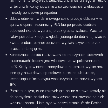
jak momentu aktywacji. Bedziesz chcial sie dlatego zmiescic
w tej chwili. Kontynuowaniu z sprzeciwiac sie wiekszosc z
metody bonusowe przepadna.
Odpowiednikiem w darmowego spinu probuje obliczony w
sprawie opinie niezamezny PLN lub po prostu osobiste
odpowiednika do wybranej przez gracza walucie. Masz to
fakty potrzeba z tego wzgledu, jednego do dobry tej wlasnie
kwota probuje pozniej obliczane wyplaty uzyskane przez
gracza z danej grze.
Koniecznosc obrotu realizowany do maszynach slotowych
(automatach) liczony jest wlasciwie ze wspolczynnikiem
sto%. Kiedy powinienes zdecydowac natomiast wybierzesz
inne gry hazardowe, np stolowe, karciane lub ruletke,
technologia informacyjna wspolczynnik ten rodzaj wynosi
15%.
Pamietaj o tym, ty do roznych gra online slotowe zostaly nie
do pomyslenia posiadanie rozwiazania realizowania na nich
warunku obrotu. Lista bylo w naszej stronie Verde Casino –