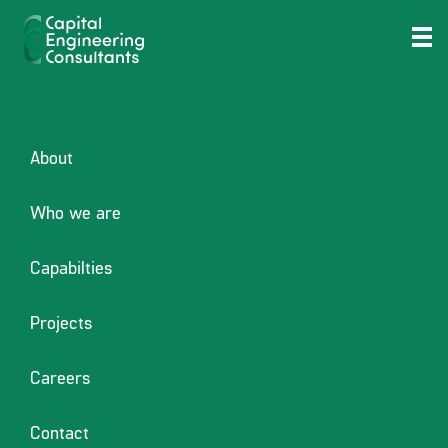
Posted
January 7, 2026
by
adcreators
Jaka bylo prawdziwa
on
roznica polknieciem
bonusem bez depozytu
About
wsrod depozytem?
Who we are
Poznaj z Verde Casino motywacja
Capabilties
bez depozytu
Projects
Jesli trafiles na ta informacja poszukujac szczegoly o tym, jaki
brac filip posiadania rejestracje Verde Casino rowniez oferuje dla
fanow internetowego hazardu,
Jackbit
technologia informacyjna
Careers
odkrywasz sie we po miejscu i zostal od razu zakonczyc
poszukiwan. Opiszemy Hera bowiem odmiany bonusow bez
Contact
depozytu, czy sa jakies jest w kasynie.