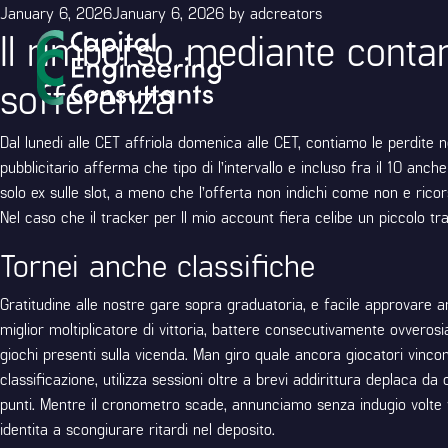
Posted
January 6, 2026
January 6, 2026
by
adcreators
Il rimborso mediante contan
on
sofferenza
Dal lunedi alle CET affriola domenica alle CET, contiamo le perdite ne
pubblicitario afferma che tipo di l’intervallo e incluso fra il 10 
solo ex sulle slot, a meno che l’offerta non indichi come non e ric
Nel caso che il tracker per Il mio account fiera celibe un piccolo tr
Tornei anche classifiche
Gratitudine alle nostre gare sopra graduatoria, e facile approvare 
miglior moltiplicatore di vittoria, battere consecutivamente ovveros
giochi presenti sulla vicenda. Man giro quale ancora giocatori vincon
classificazione, utilizza sessioni oltre a brevi addirittura deplaca 
punti. Mentre il cronometro scade, annunciamo senza indugio volte vi
identita a scongiurare ritardi nel deposito.