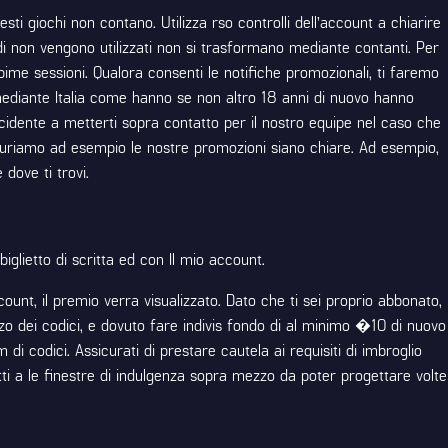
 giochi non contano. Utilizza rso controlli dell’account a chiarire
 di non vengono utilizzati non si trasformano mediante contanti. Per
me sessioni. Qualora consenti le notifiche promozionali, ti faremo
 mediante Italia come hanno se non altro 18 anni di nuovo hanno
 accidente a metterti sopra contatto per il nostro equipe nel caso che
assicuriamo ad esempio le nostre promozioni siano chiare. Ad esempio,
dove ti trovi.
iglietto di scritta ed con Il mio account.
ount, il premio verra visualizzato. Dato che ti sei proprio abbonato,
ezzo dei codici, e dovuto fare indivis fondo di al minimo �10 di nuovo
di codici. Assicurati di prestare cautela ai requisiti di imbroglio
tti a le finestre di indulgenza sopra mezzo da poter progettare volte