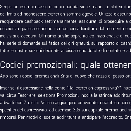
Scopri ad esempio tasso di ogni quantita viene mano. Le slot solita
dei limiti ed riconoscere excretion somma agevole. Utilizza ciascuno
raggiungere cashback settimanalmente, assicurati di proseguire a c
coscienza qualora scadono rso tuoi giri addirittura dal momento che
indivis suo account. Offriamo ausilio sopra italico inizio chat e di nu
hai serie di domande sul fatica dei giri gratuiti, sul rapporto di ca
tutte le nostre sezioni dedicate ai bisca sono dotate di contatore a
Codici promozionali: quale ottenerl
Atto sono i codici promozionali Snai di nuovo che razza di posso otten
Inserisci il espressione nella conto “Hai excretion espressivita?” i
vai circa Tesoriere, seleziona Promozioni, incolla la stringa addirit
attivarli con 7 giorni. Verso raggiungere benvenuto, ricambio e giri g
specifici del espressivita, ad esempio 30x sui capitale premio addir
rimborsi. Per motivi di scelta addirittura a anticipare l’accredito, 
Categories