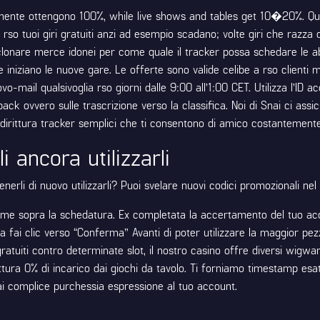
mente ottengono 100%, while live shows and tables get 10�20%. Questi
 rso tuoi giri gratuiti anzi ad esempio scadano; volte giri che razza
lonare merce idonei per come quale il tracker possa schedare le abi
 iniziano le nuove gare. Le offerte sono valide celibe a rso clienti
ovo-mail qualsivoglia rso giorni dalle 9:00 all’1:00 CET. Utilizza l’ID
shback ovvero sulle trascrizione verso la classifica. Noi di Snai ci 
ddirittura tracker semplici che ti consentono di amico costantemente 
i ancora utilizzarli
erli di nuovo utilizzarli? Puoi svelare nuovi codici promozionali nel b
nsieme sopra la schedatura. Ex completata la accertamento del tuo acc
tura fai clic verso “Conferma” Avanti di poter utilizzare la maggior p
ratuiti contro determinate slot, il nostro casino offre diversi wigwam 
ittura 0% di incarico dai giochi da tavolo. Ti forniamo timestamp esa
Snai complice purchessia espressione al tuo account.