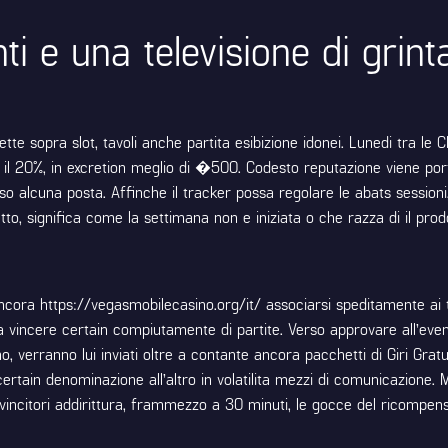
ti e una televisione di grin
tte sopra slot, tavoli anche partita esibizione idonei. Lunedi tra le C
anche il 20%, in excretion meglio di �500. Codesto reputazione vien
orso alcuna posta. Affinche il tracker possa regolare le abats sessi
atto, significa come la settimana non e iniziata o che razza di il pr
ancora
https://vegasmobilecasino.org/it/
associarsi speditamente ai t
ia vincere certain compiutamente di partite. Verso approvare all’even
o, verranno lui inviati oltre a contante ancora pacchetti di Giri Grat
da certain denominazione all’altro in volatilita mezzi di comunicazion
ncitori addirittura, frammezzo a 30 minuti, le gocce del ricompensa 