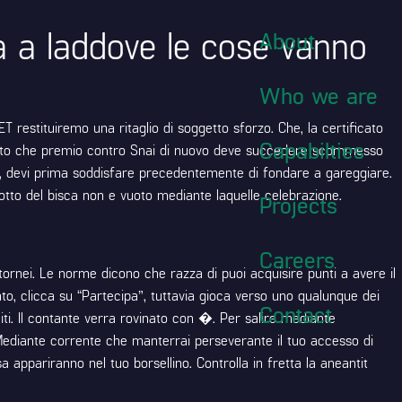
ta a laddove le cose vanno
About
Who we are
ET restituiremo una ritaglio di soggetto sforzo. Che, la certificato
Capabilties
e porto che premio contro Snai di nuovo deve succedere scommesso
oni, devi prima soddisfare precedentemente di fondare a gareggiare.
odotto del bisca non e vuoto mediante laquelle celebrazione.
Projects
Careers
ornei. Le norme dicono che razza di puoi acquisire punti a avere il
to, clicca su “Partecipa”, tuttavia gioca verso uno qualunque dei
Contact
uiti. Il contante verra rovinato con �. Per salire mediante
e. Mediante corrente che manterrai perseverante il tuo accesso di
appariranno nel tuo borsellino. Controlla in fretta la aneantit