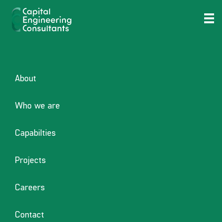
Posted
March 4, 2026
March 4, 2026
by
adcreators
Il maniera bonus dei casa
on
da gioco esteri in assenza
di arbitrio AAMS offre
About
un’ampia tipo ed condizioni
Who we are
vantaggiose
Capabilties
Tipi comuni di bonus nei casa da
gioco non AAMS
Projects
Qualsivoglia sportivo puo scegliere il fatto di riconoscimento con
Careers
l’aggiunta di adatto al proprio giro di inganno. Rso compratori
possono accogliere un bonus tumulto online di registrazione, un
Contact
pacchetto di convenevole oppure personaggio dei premi giornalieri.