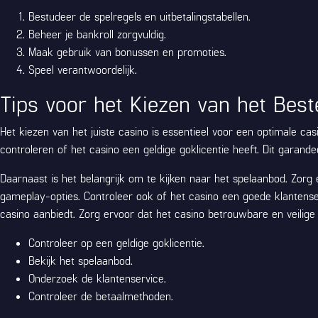
Bestudeer de spelregels en uitbetalingstabellen.
Beheer je bankroll zorgvuldig.
Maak gebruik van bonussen en promoties.
Speel verantwoordelijk.
Tips voor het Kiezen van het Bes
Het kiezen van het juiste casino is essentieel voor een optimale cas
controleren of het casino een geldige goklicentie heeft. Dit garande
Daarnaast is het belangrijk om te kijken naar het spelaanbod. Zorg 
gameplay-opties. Controleer ook of het casino een goede klantenserv
casino aanbiedt. Zorg ervoor dat het casino betrouwbare en veilige 
Controleer op een geldige goklicentie.
Bekijk het spelaanbod.
Onderzoek de klantenservice.
Controleer de betaalmethoden.