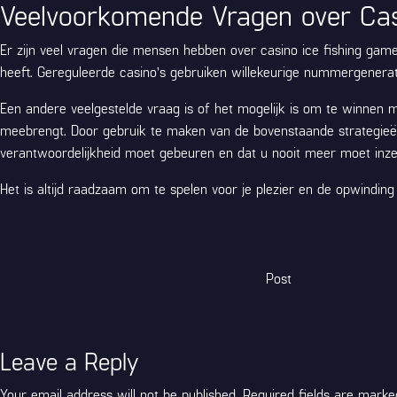
Veelvoorkomende Vragen over Cas
Er zijn veel vragen die mensen hebben over casino ice fishing games.
heeft. Gereguleerde casino’s gebruiken willekeurige nummergenerato
Een andere veelgestelde vraag is of het mogelijk is om te winnen me
meebrengt. Door gebruik te maken van de bovenstaande strategieën 
verantwoordelijkheid moet gebeuren en dat u nooit meer moet inzet
Het is altijd raadzaam om te spelen voor je plezier en de opwinding 
Categories
Post
Leave a Reply
Your email address will not be published.
Required fields are mark