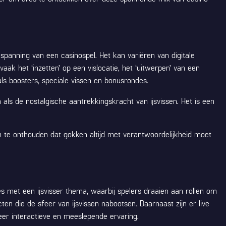
spanning van een casinospel. Het kan variëren van digitale
aak het ‘inzetten’ op een vislocatie, het ‘uitwerpen’ van een
oals boosters, speciale vissen en bonusrondes.
als de nostalgische aantrekkingskracht van ijsvissen. Het is een
 om te onthouden dat gokken altijd met verantwoordelijkheid moet
es met een ijsvisser thema, waarbij spelers draaien aan rollen om
en die de sfeer van ijsvissen nabootsen. Daarnaast zijn er live
 meer interactieve en meeslepende ervaring.