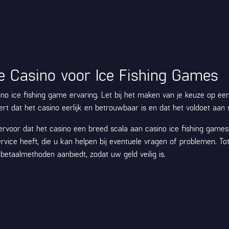
te Casino voor Ice Fishing Games
ino ice fishing game ervaring. Let bij het maken van je keuze op een 
ert dat het casino eerlijk en betrouwbaar is en dat het voldoet aan 
ervoor dat het casino een breed scala aan casino ice fishing games 
ice heeft, die u kan helpen bij eventuele vragen of problemen. Tot 
betaalmethoden aanbiedt, zodat uw geld veilig is.