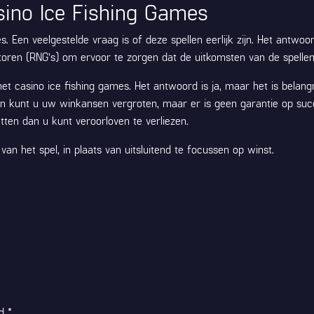
ino Ice Fishing Games
 Een veelgestelde vraag is of deze spellen eerlijk zijn. Het antwoord
ren (RNG’s) om ervoor te zorgen dat de uitkomsten van de spellen w
t casino ice fishing games. Het antwoord is ja, maar het is belangr
kunt u uw winkansen vergroten, maar er is geen garantie op succes
ten dan u kunt veroorloven te verliezen.
van het spel, in plaats van uitsluitend te focussen op winst.
ed
*