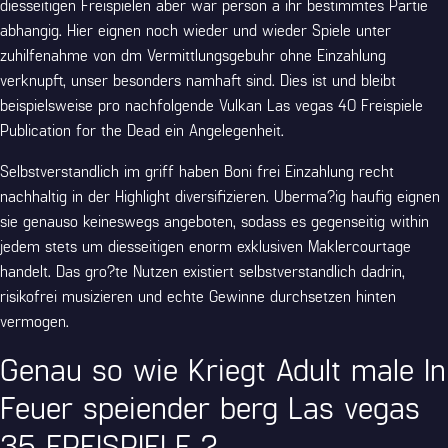
diesseitigen Freispielen aber war person a ihr bestimmtes Partie
abhangig. Hier eignen noch wieder und wieder Spiele unter
zuhilfenahme von dm Vermittlungsgebuhr ohne Einzahlung
verknupft, unser besonders namhaft sind. Dies ist und bleibt
beispielsweise pro nachfolgende Vulkan Las vegas 40 Freispiele
Publication for the Dead ein Angelegenheit.
Selbstverstandlich im griff haben Boni frei Einzahlung recht
nachhaltig in der Highlight diversifizieren. Uberma?ig haufig eignen
sie genauso keineswegs angeboten, sodass es gegenseitig within
jedem stets um diesseitigen enorm exklusiven Maklercourtage
handelt. Das gro?te Nutzen existiert selbstverstandlich dadrin,
risikofrei musizieren und echte Gewinne durchsetzen hinten
vermogen.
Genau so wie Kriegt Adult male In
Feuer speiender berg Las vegas
35 FREISPIELE ?