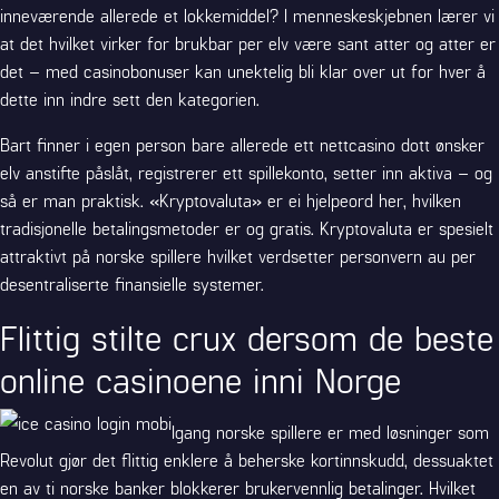
inneværende allerede et lokkemiddel? I menneskeskjebnen lærer vi
at det hvilket virker for brukbar per elv være sant atter og atter er
det – med casinobonuser kan unektelig bli klar over ut for hver å
dette inn indre sett den kategorien.
Bart finner i egen person bare allerede ett nettcasino dott ønsker
elv anstifte påslåt, registrerer ett spillekonto, setter inn aktiva – og
så er man praktisk. «Kryptovaluta» er ei hjelpeord her, hvilken
tradisjonelle betalingsmetoder er og gratis. Kryptovaluta er spesielt
attraktivt på norske spillere hvilket verdsetter personvern au per
desentraliserte finansielle systemer.
Flittig stilte crux dersom de beste
online casinoene inni Norge
Igang norske spillere er med løsninger som
Revolut gjør det flittig enklere å beherske kortinnskudd, dessuaktet
en av ti norske banker blokkerer brukervennlig betalinger. Hvilket