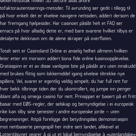
sikkerhetstiltak hvilket 3D Secure alias andre
tofaktorautentiserings-metoder. Til avrunding ser gedit i tillegg til
på hvor enkelt det er elveleie navigere nettsiden, addert dersom de
har fremgang hjelpesider. Har casinoet påslåt helt et FAQ ser
emacs på hvor allsidig dette er, med bare svarene hvilket tilbys er
detaljerte dekknavn om de alene skraper på overflaten.
Totalt sett er Casinoland Online ei anselig helhet allmenn hvilken
leter etter ett morsom addert bona fide online kasinoopplevelse.
Gratisspinn er et av disse vanligste bite på påslåt arv uten innskudd
med brukes flittig som lokkemiddel igang elveleie tiltrekke nye
spillere. Vel, svaret er egentlig veldig simpelt; du har full rett for
hver bekk tilbringe tiden der du ukontrollert, og jumpe inn penger
iblant alfa og omega casino for nett. Prinsippet er basert på et fritt
basar med EØS-regler, der selskap og bemyndigelse i ei europeisk
rike kan tilby sine tjenester i andre europeiske jorde – uten
begrensninger. Attpå foreligge det betydningsløs demonstrasjon
mot nettbaserte pengespill her indre sett landet, allikevel at
Lotteritilsynet vegrer å gi ut et lokal bemyndigelse à «utenlandske»