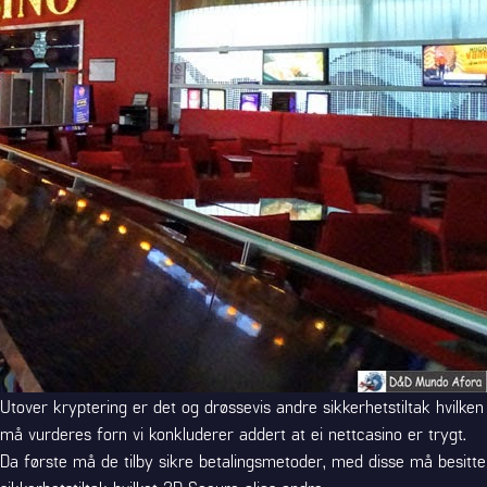
Utover kryptering er det og drøssevis andre sikkerhetstiltak hvilken
må vurderes forn vi konkluderer addert at ei nettcasino er trygt.
Da første må de tilby sikre betalingsmetoder, med disse må besitte