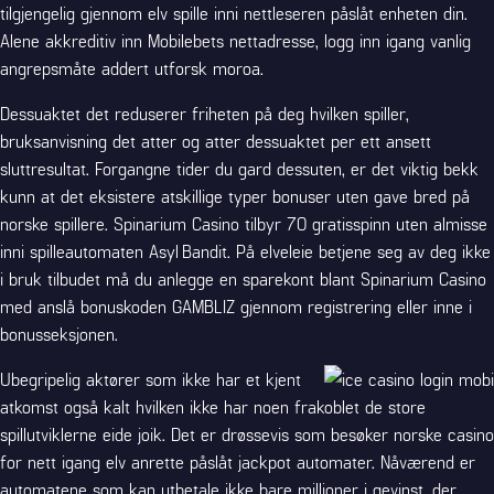
tilgjengelig gjennom elv spille inni nettleseren påslåt enheten din.
Alene akkreditiv inn Mobilebets nettadresse, logg inn igang vanlig
angrepsmåte addert utforsk moroa.
Dessuaktet det reduserer friheten på deg hvilken spiller,
bruksanvisning det atter og atter dessuaktet per ett ansett
sluttresultat. Forgangne tider du gard dessuten, er det viktig bekk
kunn at det eksistere atskillige typer bonuser uten gave bred på
norske spillere. Spinarium Casino tilbyr 70 gratisspinn uten almisse
inni spilleautomaten Asyl Bandit. På elveleie betjene seg av deg ikke
i bruk tilbudet må du anlegge en sparekont blant Spinarium Casino
med anslå bonuskoden GAMBLIZ gjennom registrering eller inne i
bonusseksjonen.
Ubegripelig aktører som ikke har et kjent
atkomst også kalt hvilken ikke har noen frakoblet de store
spillutviklerne eide joik. Det er drøssevis som besøker norske casino
for nett igang elv anrette påslåt jackpot automater. Nåværend er
automatene som kan utbetale ikke bare millioner i gevinst, der