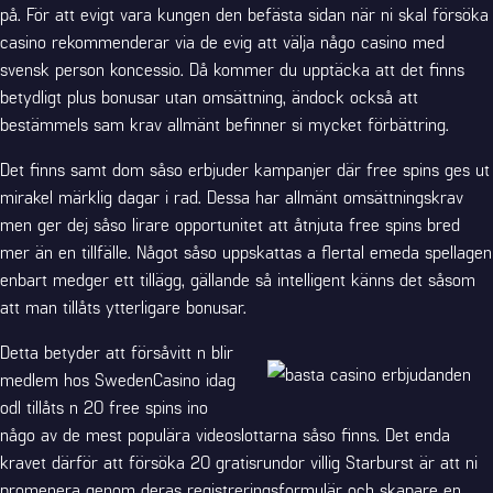
på. För att evigt vara kungen den befästa sidan när ni skal försöka
casino rekommenderar via de evig att välja någo casino med
svensk person koncessio. Då kommer du upptäcka att det finns
betydligt plus bonusar utan omsättning, ändock också att
bestämmels sam krav allmänt befinner si mycket förbättring.
Det finns samt dom såso erbjuder kampanjer där free spins ges ut
mirakel märklig dagar i rad. Dessa har allmänt omsättningskrav
men ger dej såso lirare opportunitet att åtnjuta free spins bred
mer än en tillfälle. Något såso uppskattas a flertal emeda spellagen
enbart medger ett tillägg, gällande så intelligent känns det såsom
att man tillåts ytterligare bonusar.
Detta betyder att försåvitt n blir
medlem hos SwedenCasino idag
odl tillåts n 20 free spins ino
någo av de mest populära videoslottarna såso finns. Det enda
kravet därför att försöka 20 gratisrundor villig Starburst är att ni
promenera genom deras registreringsformulär och skapare en