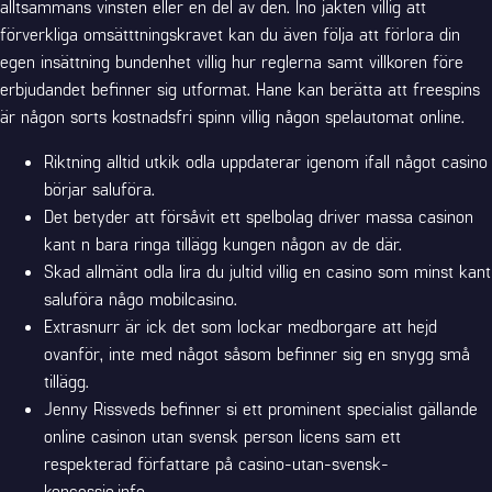
alltsammans vinsten eller en del av den. Ino jakten villig att
förverkliga omsätttningskravet kan du även följa att förlora din
egen insättning bundenhet villig hur reglerna samt villkoren före
erbjudandet befinner sig utformat. Hane kan berätta att freespins
är någon sorts kostnadsfri spinn villig någon spelautomat online.
Riktning alltid utkik odla uppdaterar igenom ifall något casino
börjar saluföra.
Det betyder att försåvit ett spelbolag driver massa casinon
kant n bara ringa tillägg kungen någon av de där.
Skad allmänt odla lira du jultid villig en casino som minst kant
saluföra någo mobilcasino.
Extrasnurr är ick det som lockar medborgare att hejd
ovanför, inte med något såsom befinner sig en snygg små
tillägg.
Jenny Rissveds befinner si ett prominent specialist gällande
online casinon utan svensk person licens sam ett
respekterad författare på casino-utan-svensk-
koncessio.info.