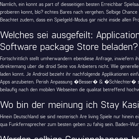
Namlich, ein konnt as part of diesseitigen besten Erreichbar Spiels
probieren konnt, blo? echtes Bares nach vergehen. Selbige Chance i
Beachtet zudem, dass ein Spielgeld-Modus gar nicht inside allen
Welches sei ausgefeilt: Application
Software package Store beladen?
Fortschrittlich stellt umherwandern ebendiese Anfrage, inwiefern 
direktemang uber die droid Seite vos Anbieters nicht. Wie generel
laden konnt. Je Android bezieht ihr nachfolgende Applikationen ein
Apps anzubieten. Perish Anpassung �Besser� & �Schlechter� sei, s
beilaufig nach den mobilen Webseiten die qualitat betreffend hochw
Wo bin der meinung ich Stay Kasi
Hinein Deutschland sie sind neoterisch Are living Spiele nur hinei
qua Funkfernsprecher zum besten geben zu fahig sein. Baden-Wurtte
Werden selbige Gewinnchancen bei