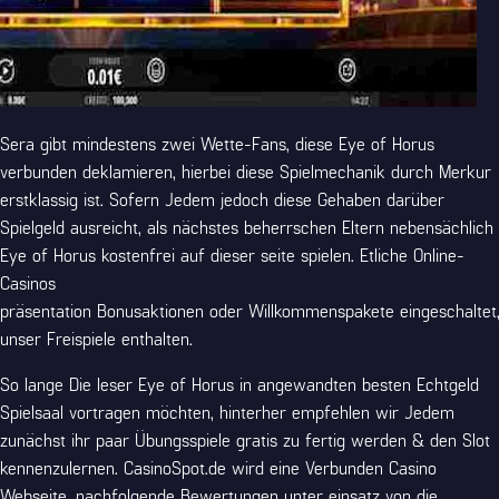
Sera gibt mindestens zwei Wette-Fans, diese Eye of Horus
verbunden deklamieren, hierbei diese Spielmechanik durch Merkur
erstklassig ist. Sofern Jedem jedoch diese Gehaben darüber
Spielgeld ausreicht, als nächstes beherrschen Eltern nebensächlich
Eye of Horus kostenfrei auf dieser seite spielen. Etliche Online-
Casinos
präsentation Bonusaktionen oder Willkommenspakete eingeschaltet
unser Freispiele enthalten.
So lange Die leser Eye of Horus in angewandten besten Echtgeld
Spielsaal vortragen möchten, hinterher empfehlen wir Jedem
zunächst ihr paar Übungsspiele gratis zu fertig werden & den Slot
kennenzulernen. CasinoSpot.de wird eine Verbunden Casino
Webseite, nachfolgende Bewertungen unter einsatz von die