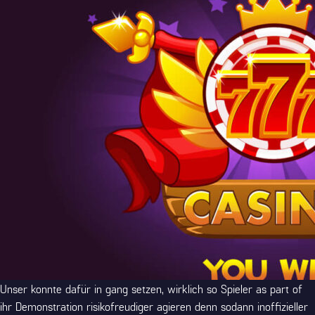
Unser konnte dafür in gang setzen, wirklich so Spieler as part of
ihr Demonstration risikofreudiger agieren denn sodann inoffizieller