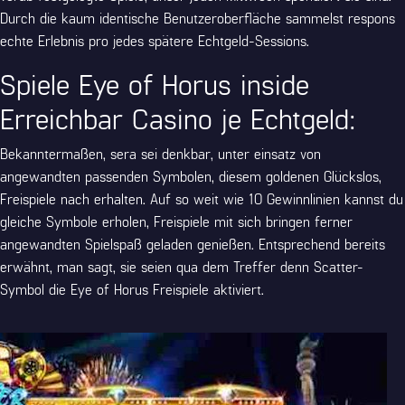
Durch die kaum identische Benutzeroberfläche sammelst respons
echte Erlebnis pro jedes spätere Echtgeld-Sessions.
Spiele Eye of Horus inside
Erreichbar Casino je Echtgeld:
Bekanntermaßen, sera sei denkbar, unter einsatz von
angewandten passenden Symbolen, diesem goldenen Glückslos,
Freispiele nach erhalten. Auf so weit wie 10 Gewinnlinien kannst du
gleiche Symbole erholen, Freispiele mit sich bringen ferner
angewandten Spielspaß geladen genießen. Entsprechend bereits
erwähnt, man sagt, sie seien qua dem Treffer denn Scatter-
Symbol die Eye of Horus Freispiele aktiviert.