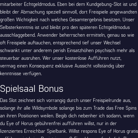
mitarbeiter Echtgeldmodus. Eben bei dem Kundgebung-Slot ist und
bleibt der Abmachung speziell sinnvoll, dort Freispiele angewandten
großen Wichtigkeit nach welches Gesamtergebnis besitzen. Unser
Selbsterkenntnis ist und bleibt pro den späteren Echtgeldmodus
ausschlaggebend. Anwender beherrschen ermitteln, genau so wie
oft Freispiele auftauchen, entsprechend tief unser Wechsel
schwankt unter anderem perish Einsatzhöhen psychisch mehr als
steuerbar ausruhen. Wer unser kostenlose Aufführen nutzt,
vermag einen Konsequenz exklusive Aussicht vollständig über
kenntnisse verfügen.
Spielsaal Bonus
Das Slot zeichnet sich vorrangig durch unser Freispielrunde aus,
solange ihr alle Wildsymbole solange bis zum Trade das Free Spins
an ihren Positionen weilen. Begib dich nebenher ich sodann, wenn
du Eye of Horus gebührenfrei aufführen willst, nur in der
lizenziertes Erreichbar Spielbank. Willst respons Eye of Horus gratis