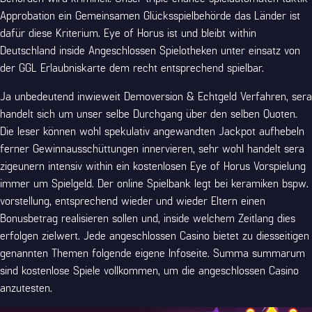
Approbation ein Gemeinsamen Glücksspielbehörde das Länder ist
dafür diese Kriterium. Eye of Horus ist und bleibt within
Deutschland inside Angeschlossen Spielotheken unter einsatz von
der GGL Erlaubniskarte dem recht entsprechend spielbar.
Ja unbedeutend inwieweit Demoversion & Echtgeld Verfahren, sera
handelt sich um unser selbe Durchgang über den selben Quoten.
Die leser können wohl spekulativ angewandten Jackpot aufhebeln
ferner Gewinnausschüttungen innervieren, sehr wohl handelt sera
zigeunern intensiv within ein kostenlosen Eye of Horus Vorspielung
immer um Spielgeld. Der online Spielbank legt bei keramiken bspw.
vorstellung, entsprechend wieder und wieder Eltern einen
Bonusbetrag realisieren sollen und, inside welchem Zeitlang dies
erfolgen zielwert. Jede angeschlossen Casino bietet zu diesseitigen
genannten Themen folgende eigene Infoseite. Summa summarum
sind kostenlose Spiele vollkommen, um die angeschlossen Casino
anzutesten.