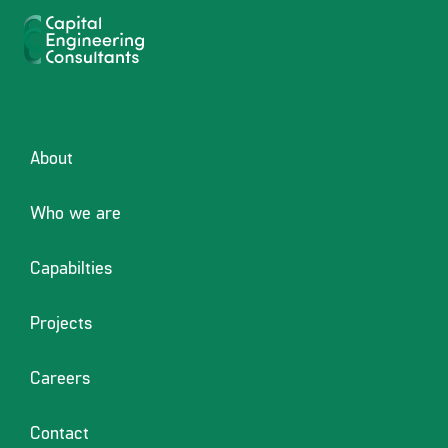
Posted
March 4, 2026
March 4, 2026
by
adcreators
Eye of Horus Demo:
on
Religious gratis spielen
triple chance
About
spielautomaten taktik &
Who we are
probieren
Capabilties
Content
Projects
Triple chance spielautomaten taktik:
Viking Treasure Multiways
Careers
Spielsaal Bonus
Eye of Horus Features
Contact
Spiele Eye of Horus inside Erreichbar