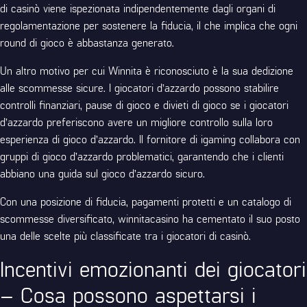
di casinò viene ispezionata indipendentemente dagli organi di
regolamentazione per sostenere la fiducia, il che implica che ogni
round di gioco è abbastanza generato.
Un altro motivo per cui Winnita è riconosciuto è la sua dedizione
alle scommesse sicure. I giocatori d’azzardo possono stabilire
controlli finanziari, pause di gioco e divieti di gioco se i giocatori
d’azzardo preferiscono avere un migliore controllo sulla loro
esperienza di gioco d’azzardo. Il fornitore di igaming collabora con
gruppi di gioco d’azzardo problematici, garantendo che i clienti
abbiano una guida sul gioco d’azzardo sicuro.
Con una posizione di fiducia, pagamenti protetti e un catalogo di
scommesse diversificato, winnitacasino ha cementato il suo posto
una delle scelte più classificate tra i giocatori di casinò.
Incentivi emozionanti dei giocatori
– Cosa possono aspettarsi i