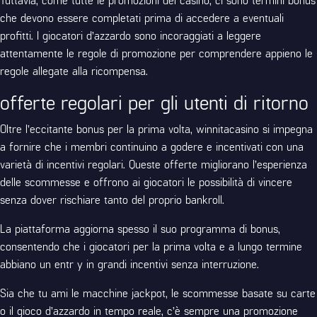
che devono essere completati prima di accedere a eventuali
profitti. I giocatori d’azzardo sono incoraggiati a leggere
attentamente le regole di promozione per comprendere appieno le
regole allegate alla ricompensa.
offerte regolari per gli utenti di ritorno
Oltre l’eccitante bonus per la prima volta, winnitacasino si impegna
a fornire che i membri continuino a godere e incentivati ​​con una
varietà di incentivi regolari. Queste offerte migliorano l’esperienza
delle scommesse e offrono ai giocatori le possibilità di vincere
senza dover rischiare tanto del proprio bankroll.
La piattaforma aggiorna spesso il suo programma di bonus,
consentendo che i giocatori per la prima volta e a lungo termine
abbiano un entr
y in grandi incentivi senza interruzione.
Sia che tu ami le macchine jackpot, le scommesse basate su carte
o il gioco d’azzardo in tempo reale, c’è sempre una promozione