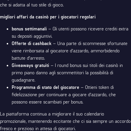
che si adatta al tuo stile di gioco.
migliori affari da casinò per i giocatori regolari
bonus settimanali
– Gli utenti possono ricevere crediti extra
su depositi aggiuntivi.
Offerte di cashback
– Una parte di scommesse sfortunate
viene rimborsata al giocatore d’azzardo, ammorbidendo
battute d’arresto.
Giveaways gratuiti
– I round bonus sui titoli dei casinò in
primo piano danno agli scommettitori la possibilità di
guadagnare.
Programma di stato del giocatore
– Ottieni token di
fidelizzazione per continuare a giocare d’azzardo, che
possono essere scambiati per bonus.
La piattaforma continua a migliorare il suo calendario
promozionale, mantenendo eccitante che ci sia sempre un accordo
fresco e prezioso in attesa di giocatori.