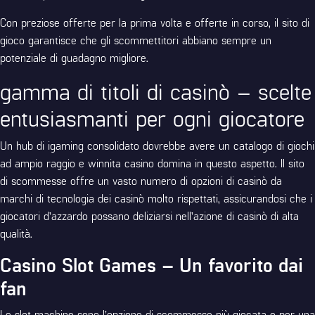
Con preziose offerte per la prima volta e offerte in corso, il sito di
gioco garantisce che gli scommettitori abbiano sempre un
potenziale di guadagno migliore.
gamma di titoli di casinò – scelte
entusiasmanti per ogni giocatore
Un hub di igaming consolidato dovrebbe avere un catalogo di giochi
ad ampio raggio e winnita casino domina in questo aspetto. Il sito
di scommesse offre un vasto numero di opzioni di casinò da
marchi di tecnologia dei casinò molto rispettati, assicurandosi che i
giocatori d’azzardo possano deliziarsi nell’azione di casinò di alta
qualità.
Casino Slot Games – Un favorito dai
fan
Le slot machine sono l’opzione di scommesse più giocata e per una