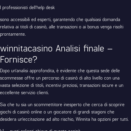
I professionisti dell’help desk
sono accessibili ed esperti, garantendo che qualsiasi domanda
relativa ai titoli di casinò, alle transazioni o ai bonus venga risolti
prontamente.
winnitacasino Analisi finale –
Fornisce?
Dopo un’analisi approfondita, è evidente che questa sede delle
scommesse offre un percorso di casinò di alto livello con una
vasta selezione di titoli, incentivi preziosi, transazioni sicure e un
eccellente servizio clienti.
Sia che tu sia un scommettitore inesperto che cerca di scoprire
giochi di casinò online o un giocatore di grandi stagioni che
desidera un’eccitazione ad alto rischio, Winnita ha opzioni per tutti.
k1 – punti salienti chiave di questo casinò