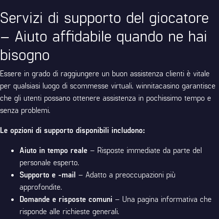
Servizi di supporto del giocatore
– Aiuto affidabile quando ne hai
bisogno
Essere in grado di raggiungere un buon assistenza clienti è vitale
per qualsiasi luogo di scommesse virtuali. winnitacasino garantisce
che gli utenti possano ottenere assistenza in pochissimo tempo e
senza problemi.
Le opzioni di supporto disponibili includono:
Aiuto in tempo reale
– Risposte immediate da parte del
personale esperto.
Supporto e -mail
– Adatto a preoccupazioni più
approfondite.
Domande e risposte comuni
– Una pagina informativa che
risponde alle richieste generali.