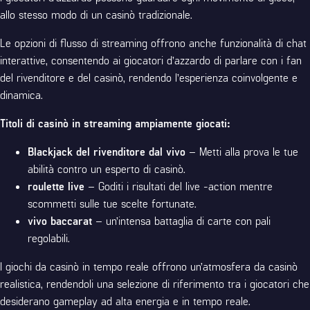
allo stesso modo di un casinò tradizionale.
Le opzioni di flusso di streaming offrono anche funzionalità di chat
interattive, consentendo ai giocatori d’azzardo di parlare con i fan
del rivenditore e del casinò, rendendo l’esperienza coinvolgente e
dinamica.
Titoli di casinò in streaming ampiamente giocati:
Blackjack del rivenditore dal vivo
– Metti alla prova le tue
abilità contro un esperto di casinò.
roulette live
– Goditi i risultati del live -action mentre
scommetti sulle tue scelte fortunate.
vivo baccarat
– un’intensa battaglia di carte con pali
regolabili.
I giochi da casinò in tempo reale offrono un’atmosfera da casinò
realistica, rendendoli una selezione di riferimento tra i giocatori che
desiderano gameplay ad alta energia e in tempo reale.